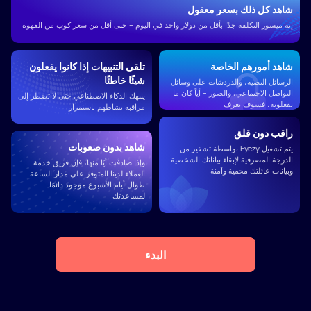
شاهد كل ذلك بسعر معقول
إنه ميسور التكلفة جدًا بأقل من دولار واحد في اليوم - حتى أقل من سعر كوب من القهوة
شاهد أمورهم الخاصة
تلقى التنبيهات إذا كانوا يفعلون
شيئًا خاطئًا
الرسائل النصية، والدردشات على وسائل
التواصل الاجتماعي، والصور - أياً كان ما
ينبهك الذكاء الاصطناعي حتى لا تضطر إلى
يفعلونه، فسوف تعرف
مراقبة نشاطهم باستمرار
راقب دون قلق
شاهد بدون صعوبات
يتم تشغيل Eyezy بواسطة تشفير من
الدرجة المصرفية لإبقاء بياناتك الشخصية
وإذا صادفت أيًا منها، فإن فريق خدمة
وبيانات عائلتك محمية وآمنة
العملاء لدينا المتوفر على مدار الساعة
طوال أيام الأسبوع موجود دائمًا
لمساعدتك
البدء