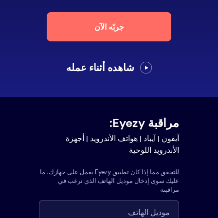
جربّه الآن
شاهده أثناء عمله
مراقبة Eyezy:
آيفون | آيباد | هواتف الأندرويد | أجهزة
الأندرويد اللوحية
للتحقق مما إذا كان تطبيق Eyezy يعمل على جهازك، ما
عليك سوى إدخال موديل الهاتف الذي ترغب في
مراقبته