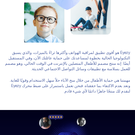
Eyezy هو أقوى تطبيق لمراقبة الهواتف وأكثرها ثراءً بالميزات، والذي يسبق
التكنولوجيا الحالية بخطوة لمساعدتك على حماية عائلتك الآن، وفي المستقبل
أيضًا. إنه منتج مصمم للأطفال المتصلين بالإنترنت في الوقت الحالي، وهو مصمم
للعمل بسلاسة مع تطبيقات وسائل التواصل الاجتماعي الحديثة.
مهمتنا هي حماية الأطفال من خلال منح الآباء حلاً سهل الاستخدام وقويًا للغاية.
ونعد بعدم الاكتفاء بما حققناه. فنحن نعمل باستمرار على ضبط محرك Eyezy
لنقدم لك منتجًا جاهزًا دائمًا لأي شيء قادم.