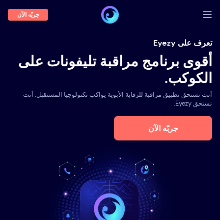
جربّه الآن
تسجيل الدخول
تعرف على Eyezy
أقوى برنامج مراقبة تليفونات على
عرض توضيحي
الكوكب.
السمات
أنت تستحق تطبيق مراقبة للرقابة الأبوية يواكب تكنولوجيا المستقبل. أنت
نبذة عنا
تستحق Eyezy.
المدونة
جربّه الآن