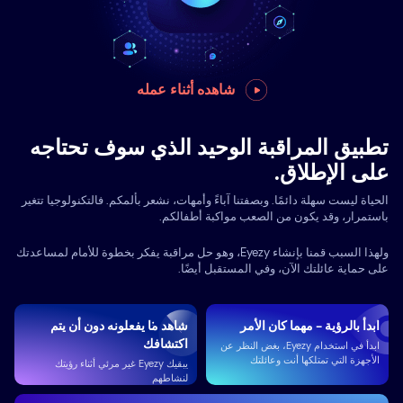
شاهده أثناء عمله
تطبيق المراقبة الوحيد الذي سوف تحتاجه
على الإطلاق.
الحياة ليست سهلة دائمًا. وبصفتنا آباءً وأمهات، نشعر بألمكم. فالتكنولوجيا تتغير
باستمرار، وقد يكون من الصعب مواكبة أطفالكم.
ولهذا السبب قمنا بإنشاء Eyezy، وهو حل مراقبة يفكر بخطوة للأمام لمساعدتك
على حماية عائلتك الآن، وفي المستقبل أيضًا.
ابدأ بالرؤية - مهما كان الأمر
شاهد ما يفعلونه دون أن يتم
اكتشافك
ابدأ في استخدام Eyezy، بغض النظر عن
الأجهزة التي تمتلكها أنت وعائلتك
يبقيك Eyezy غير مرئي أثناء رؤيتك
لنشاطهم