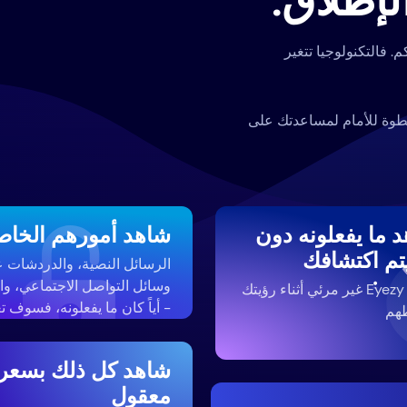
إطلاق.
م. فالتكنولوجيا تتغير
ل مراقبة يفكر بخطوة للأمام لمساعدتك على
 ما يفعلونه دون
شاهد أمورهم الخاص
تم اكتشافك
الرسائل النصية، والدردشات 
وسائل التواصل الاجتماعي، وا
يبقيك Eyezy غير مرئي أثناء رؤيتك
- أياً كان ما يفعلونه، فسوف 
هم
شاهد كل ذلك بسعر
معقول