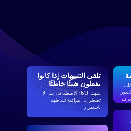
ة
تلقى التنبيهات إذا كانوا
يفعلون شيئًا خاطئًا
على
لصور
ينبهك الذكاء الاصطناعي حتى لا
تعرف
تضطر إلى مراقبة نشاطهم
باستمرار