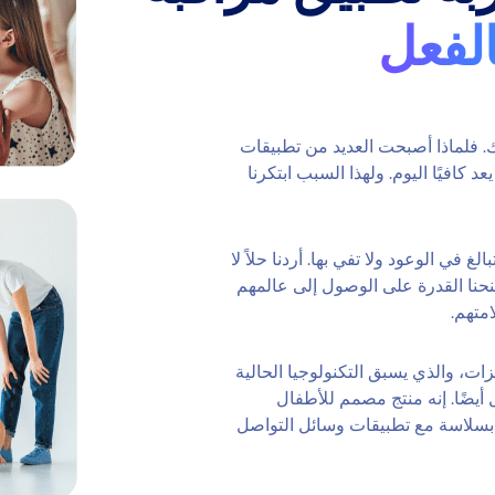
الفعل
ك. فلماذا أصبحت العديد من تطبيقات
دًا؟ ما كان جيدًا قبل 10 سنوات لم يعد كافيًا اليوم. ولهذا السبب ابتكرنا
غ في الوعود ولا تفي بها. أردنا حلاً لا
نحنا القدرة على الوصول إلى عالمهم
متهم.
لميزات، والذي يسبق التكنولوجيا الحالية
يضًا. إنه منتج مصمم للأطفال
 بسلاسة مع تطبيقات وسائل التواصل