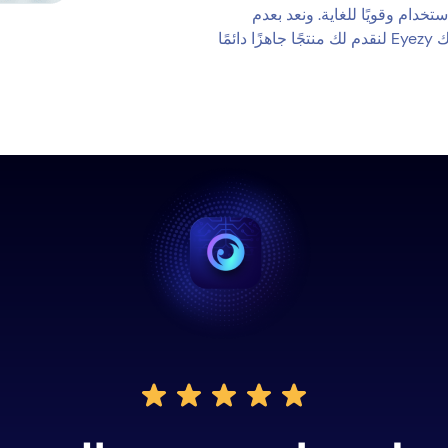
تخدام وقويًا للغاية. ونعد بعدم
الاكتفاء بما حققناه. فنحن نعمل باستمرار على ضبط محرك Eyezy لنقدم لك منتجًا جاهزًا دائمًا