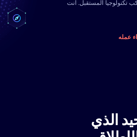
كب تكنولوجيا المستقبل. أنت
ء عمله
يد الذي