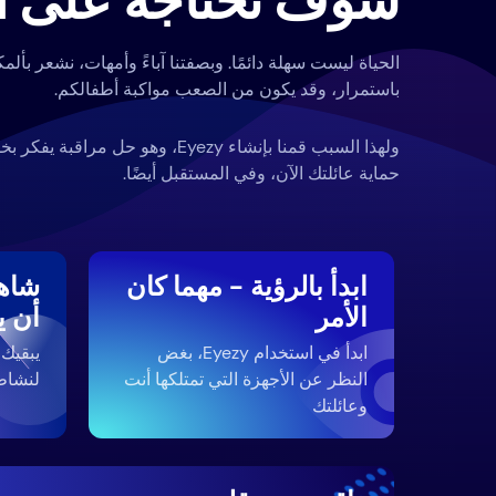
سوف تحتاجه على ال
الحياة ليست سهلة دائمًا. وبصفتنا آباءً وأمهات، نشعر بألمك
باستمرار، وقد يكون من الصعب مواكبة أطفالكم.
ولهذا السبب قمنا بإنشاء Eyezy، وهو ح
حماية عائلتك الآن، وفي المستقبل أيضًا.
ابدأ بالرؤية - مهما كان
شاهد
الأمر
أن ي
ابدأ في استخدام Eyezy، بغض
النظر عن الأجهزة التي تمتلكها أنت
لنشاط
وعائلتك