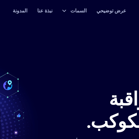
عرض توضيحي
السمات
نبذة عنا
المدونة
قبة
لكوكب.