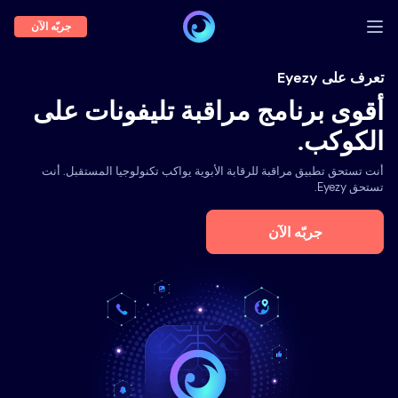
جربّه الآن
تسجيل الدخول
تعرف على Eyezy
أقوى برنامج مراقبة تليفونات على
عرض توضيحي
الكوكب.
السمات
أنت تستحق تطبيق مراقبة للرقابة الأبوية يواكب تكنولوجيا المستقبل. أنت
نبذة عنا
تستحق Eyezy.
المدونة
جربّه الآن