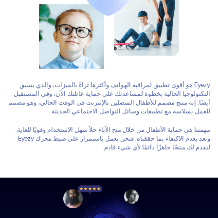
Eyezy هو أقوى تطبيق لمراقبة الهواتف وأكثرها ثراءً بالميزات، والذي يسبق
التكنولوجيا الحالية بخطوة لمساعدتك على حماية عائلتك الآن، وفي المستقبل
أيضًا. إنه منتج مصمم للأطفال المتصلين بالإنترنت في الوقت الحالي، وهو مصمم
للعمل بسلاسة مع تطبيقات وسائل التواصل الاجتماعي الحديثة.
مهمتنا هي حماية الأطفال من خلال منح الآباء حلاً سهل الاستخدام وقويًا للغاية.
ونعد بعدم الاكتفاء بما حققناه. فنحن نعمل باستمرار على ضبط محرك Eyezy
لنقدم لك منتجًا جاهزًا دائمًا لأي شيء قادم.