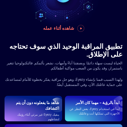
شاهده أثناء عمله
تطبيق المراقبة الوحيد الذي سوف تحتاجه
على الإطلاق.
الحياة ليست سهلة دائمًا. وبصفتنا آباءً وأمهات، نشعر بألمكم. فالتكنولوجيا تتغير
باستمرار، وقد يكون من الصعب مواكبة أطفالكم.
ولهذا السبب قمنا بإنشاء Eyezy، وهو حل مراقبة يفكر بخطوة للأمام لمساعدتك
على حماية عائلتك الآن، وفي المستقبل أيضًا.
ابدأ بالرؤية - مهما كان الأمر
شاهد ما يفعلونه دون أن يتم
اكتشافك
ابدأ في استخدام Eyezy، بغض النظر عن
الأجهزة التي تمتلكها أنت وعائلتك
يبقيك Eyezy غير مرئي أثناء رؤيتك
لنشاطهم