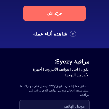
جربّه الآن
شاهده أثناء عمله
مراقبة Eyezy:
آيفون | آيباد | هواتف الأندرويد | أجهزة
الأندرويد اللوحية
للتحقق مما إذا كان تطبيق Eyezy يعمل على جهازك، ما
عليك سوى إدخال موديل الهاتف الذي ترغب في
مراقبته