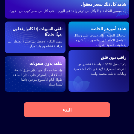
شاهد كل ذلك بسعر معقول
إنه ميسور التكلفة جدًا بأقل من دولار واحد في اليوم - حتى أقل من سعر كوب من القهوة
شاهد أمورهم الخاصة
تلقى التنبيهات إذا كانوا يفعلون
شيئًا خاطئًا
الرسائل النصية، والدردشات على وسائل
التواصل الاجتماعي، والصور - أياً كان ما
ينبهك الذكاء الاصطناعي حتى لا تضطر إلى
يفعلونه، فسوف تعرف
مراقبة نشاطهم باستمرار
راقب دون قلق
شاهد بدون صعوبات
يتم تشغيل Eyezy بواسطة تشفير من
الدرجة المصرفية لإبقاء بياناتك الشخصية
وإذا صادفت أيًا منها، فإن فريق خدمة
وبيانات عائلتك محمية وآمنة
العملاء لدينا المتوفر على مدار الساعة
طوال أيام الأسبوع موجود دائمًا
لمساعدتك
البدء