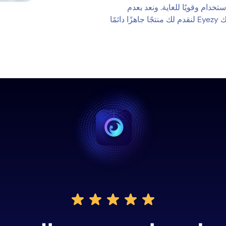
تخدام وقويًا للغاية. ونعد بعدم
الاكتفاء بما حققناه. فنحن نعمل باستمرار على ضبط محرك Eyezy لنقدم لك منتجًا جاهزًا دائمًا