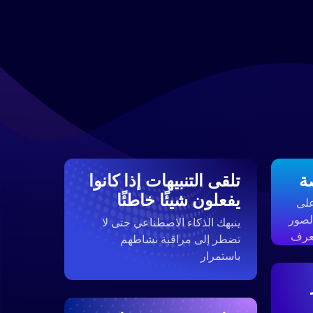
ة
تلقى التنبيهات إذا كانوا
يفعلون شيئًا خاطئًا
على
لصور
ينبهك الذكاء الاصطناعي حتى لا
تعرف
تضطر إلى مراقبة نشاطهم
باستمرار