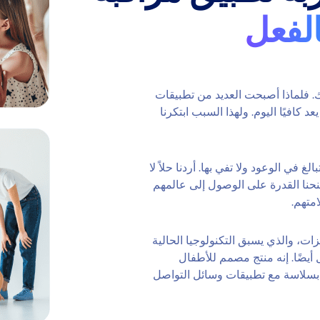
الفعل
ك. فلماذا أصبحت العديد من تطبيقات
دًا؟ ما كان جيدًا قبل 10 سنوات لم يعد كافيًا اليوم. ولهذا السبب ابتكرنا
غ في الوعود ولا تفي بها. أردنا حلاً لا
نحنا القدرة على الوصول إلى عالمهم
متهم.
لميزات، والذي يسبق التكنولوجيا الحالية
يضًا. إنه منتج مصمم للأطفال
 بسلاسة مع تطبيقات وسائل التواصل