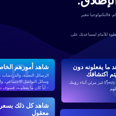
إطلاق.
م. فالتكنولوجيا تتغير
ل مراقبة يفكر بخطوة للأمام لمساعدتك على
 ما يفعلونه دون
شاهد أمورهم الخاص
تم اكتشافك
الرسائل النصية، والدردشات 
وسائل التواصل الاجتماعي، وا
يبقيك Eyezy غير مرئي أثناء رؤيتك
- أياً كان ما يفعلونه، فسوف 
هم
شاهد كل ذلك بسعر
معقول