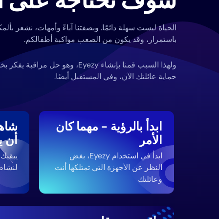
سوف تحتاجه على ال
الحياة ليست سهلة دائمًا. وبصفتنا آباءً وأمهات، نشعر بألمك
باستمرار، وقد يكون من الصعب مواكبة أطفالكم.
ولهذا السبب قمنا بإنشاء Eyezy، وهو ح
حماية عائلتك الآن، وفي المستقبل أيضًا.
ابدأ بالرؤية - مهما كان
شاهد
الأمر
أن ي
ابدأ في استخدام Eyezy، بغض
النظر عن الأجهزة التي تمتلكها أنت
لنشاط
وعائلتك