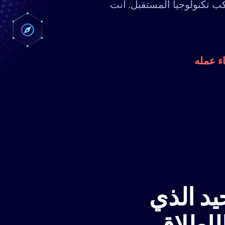
كب تكنولوجيا المستقبل. أنت
ء عمله
يد الذي