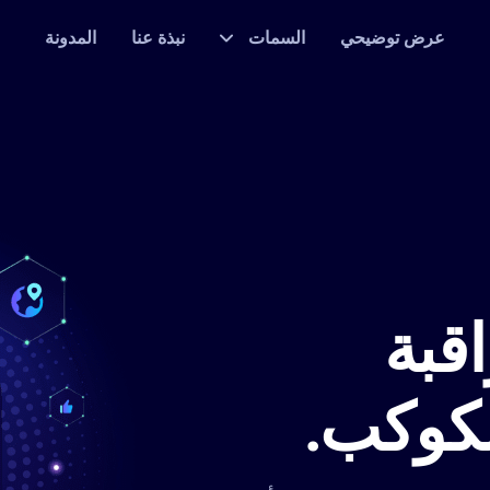
عرض توضيحي
السمات
نبذة عنا
المدونة
قبة
لكوكب.