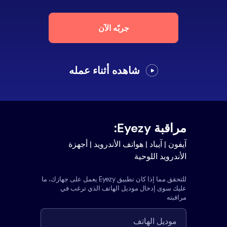
جربّه الآن
شاهده أثناء عمله
مراقبة Eyezy:
آيفون | آيباد | هواتف الأندرويد | أجهزة
الأندرويد اللوحية
للتحقق مما إذا كان تطبيق Eyezy يعمل على جهازك، ما
عليك سوى إدخال موديل الهاتف الذي ترغب في
مراقبته