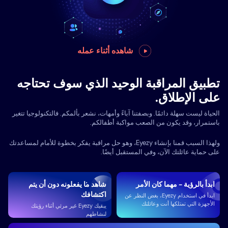
شاهده أثناء عمله
تطبيق المراقبة الوحيد الذي سوف تحتاجه
على الإطلاق.
الحياة ليست سهلة دائمًا. وبصفتنا آباءً وأمهات، نشعر بألمكم. فالتكنولوجيا تتغير
باستمرار، وقد يكون من الصعب مواكبة أطفالكم.
ولهذا السبب قمنا بإنشاء Eyezy، وهو حل مراقبة يفكر بخطوة للأمام لمساعدتك
على حماية عائلتك الآن، وفي المستقبل أيضًا.
ابدأ بالرؤية - مهما كان الأمر
شاهد ما يفعلونه دون أن يتم
اكتشافك
ابدأ في استخدام Eyezy، بغض النظر عن
الأجهزة التي تمتلكها أنت وعائلتك
يبقيك Eyezy غير مرئي أثناء رؤيتك
لنشاطهم