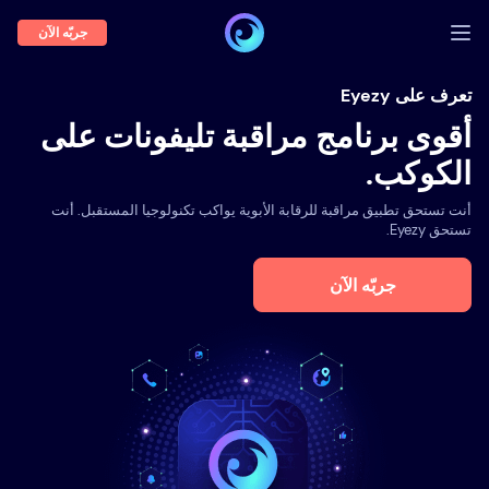
جربّه الآن
تسجيل الدخول
تعرف على Eyezy
أقوى برنامج مراقبة تليفونات على
عرض توضيحي
الكوكب.
السمات
أنت تستحق تطبيق مراقبة للرقابة الأبوية يواكب تكنولوجيا المستقبل. أنت
نبذة عنا
تستحق Eyezy.
المدونة
جربّه الآن