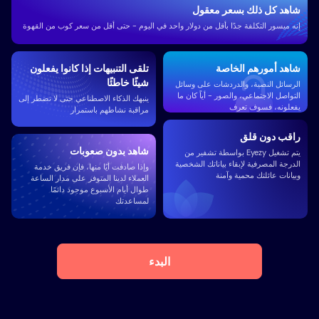
شاهد كل ذلك بسعر معقول
إنه ميسور التكلفة جدًا بأقل من دولار واحد في اليوم - حتى أقل من سعر كوب من القهوة
شاهد أمورهم الخاصة
تلقى التنبيهات إذا كانوا يفعلون
شيئًا خاطئًا
الرسائل النصية، والدردشات على وسائل
التواصل الاجتماعي، والصور - أياً كان ما
ينبهك الذكاء الاصطناعي حتى لا تضطر إلى
يفعلونه، فسوف تعرف
مراقبة نشاطهم باستمرار
راقب دون قلق
شاهد بدون صعوبات
يتم تشغيل Eyezy بواسطة تشفير من
الدرجة المصرفية لإبقاء بياناتك الشخصية
وإذا صادفت أيًا منها، فإن فريق خدمة
وبيانات عائلتك محمية وآمنة
العملاء لدينا المتوفر على مدار الساعة
طوال أيام الأسبوع موجود دائمًا
لمساعدتك
البدء