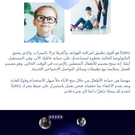
Eyezy هو أقوى تطبيق لمراقبة الهواتف وأكثرها ثراءً بالميزات، والذي يسبق
التكنولوجيا الحالية بخطوة لمساعدتك على حماية عائلتك الآن، وفي المستقبل
أيضًا. إنه منتج مصمم للأطفال المتصلين بالإنترنت في الوقت الحالي، وهو مصمم
للعمل بسلاسة مع تطبيقات وسائل التواصل الاجتماعي الحديثة.
مهمتنا هي حماية الأطفال من خلال منح الآباء حلاً سهل الاستخدام وقويًا للغاية.
ونعد بعدم الاكتفاء بما حققناه. فنحن نعمل باستمرار على ضبط محرك Eyezy
لنقدم لك منتجًا جاهزًا دائمًا لأي شيء قادم.