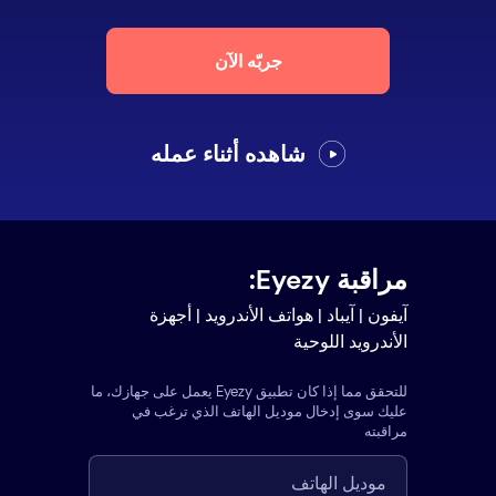
جربّه الآن
شاهده أثناء عمله
مراقبة Eyezy:
آيفون | آيباد | هواتف الأندرويد | أجهزة
الأندرويد اللوحية
للتحقق مما إذا كان تطبيق Eyezy يعمل على جهازك، ما
عليك سوى إدخال موديل الهاتف الذي ترغب في
مراقبته