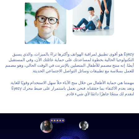
Eyezy هو أقوى تطبيق لمراقبة الهواتف وأكثرها ثراءً بالميزات، والذي يسبق
التكنولوجيا الحالية بخطوة لمساعدتك على حماية عائلتك الآن، وفي المستقبل
أيضًا. إنه منتج مصمم للأطفال المتصلين بالإنترنت في الوقت الحالي، وهو مصمم
للعمل بسلاسة مع تطبيقات وسائل التواصل الاجتماعي الحديثة.
مهمتنا هي حماية الأطفال من خلال منح الآباء حلاً سهل الاستخدام وقويًا للغاية.
ونعد بعدم الاكتفاء بما حققناه. فنحن نعمل باستمرار على ضبط محرك Eyezy
لنقدم لك منتجًا جاهزًا دائمًا لأي شيء قادم.