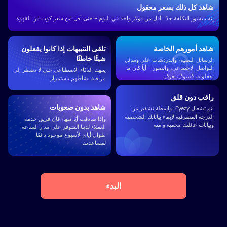
شاهد كل ذلك بسعر معقول
إنه ميسور التكلفة جدًا بأقل من دولار واحد في اليوم - حتى أقل من سعر كوب من القهوة
شاهد أمورهم الخاصة
تلقى التنبيهات إذا كانوا يفعلون
شيئًا خاطئًا
الرسائل النصية، والدردشات على وسائل
التواصل الاجتماعي، والصور - أياً كان ما
ينبهك الذكاء الاصطناعي حتى لا تضطر إلى
يفعلونه، فسوف تعرف
مراقبة نشاطهم باستمرار
راقب دون قلق
شاهد بدون صعوبات
يتم تشغيل Eyezy بواسطة تشفير من
الدرجة المصرفية لإبقاء بياناتك الشخصية
وإذا صادفت أيًا منها، فإن فريق خدمة
وبيانات عائلتك محمية وآمنة
العملاء لدينا المتوفر على مدار الساعة
طوال أيام الأسبوع موجود دائمًا
لمساعدتك
البدء