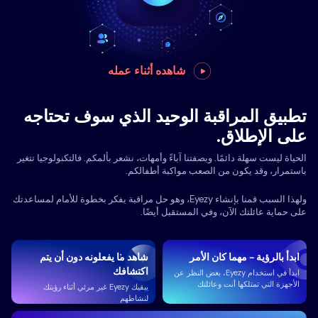
شاهده أثناء عمله
تطبيق المراقبة الوحيد الذي سوف تحتاجه
على الإطلاق.
الحياة ليست سهلة دائمًا. وبصفتنا آباءً وأمهات، نشعر بألمكم. فالتكنولوجيا تتغير
باستمرار، وقد يكون من الصعب مواكبة أطفالكم.
ولهذا السبب قمنا بإنشاء Eyezy، وهو حل مراقبة يفكر بخطوة للأمام لمساعدتك
على حماية عائلتك الآن، وفي المستقبل أيضًا.
ابدأ بالرؤية - مهما كان الأمر
شاهد ما يفعلونه دون أن يتم
اكتشافك
ابدأ في استخدام Eyezy، بغض النظر عن
الأجهزة التي تمتلكها أنت وعائلتك
يبقيك Eyezy غير مرئي أثناء رؤيتك
لنشاطهم