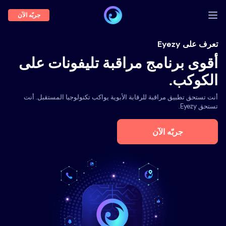
جربّه الآن
تسجيل الدخول
تعرف على Eyezy
أقوى برنامج مراقبة تليفونات على
عرض توضيحي
الكوكب.
السمات
أنت تستحق تطبيق مراقبة للرقابة الأبوية يواكب تكنولوجيا المستقبل. أنت
نبذة عنا
تستحق Eyezy.
المدونة
جربّه الآن