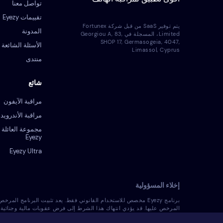
تواصل معنا
تقييمات Eyezy
يتم توفير SaaS من قبل شركة Fortunex
المدونة
Limited، المسجلة في Georgiou A, 83,
SHOP 17, Germasogeia, 4047,
الأسئلة الشائعة
Limassol, Cyprus
منتدى
شائع
مراقبة الآيفون
مراقبة الأندرويد
مجموعة العائلة 
Eyezy
Eyezy Ultra
إخلاء المسؤولية
برنامج Eyezy مخصص للاستخدام القانوني فقط. يعد تثبيت البرنامج ا
المرخص عليها. قد يؤدي انتهاك هذا الشرط إلى فرض عقوبات مالية وجنائية 
المسؤول الوحيد عن تثبيت البرنامج المرخص على هذا الجهاز وأنت تعلم أنه لا يمكن تحميل 