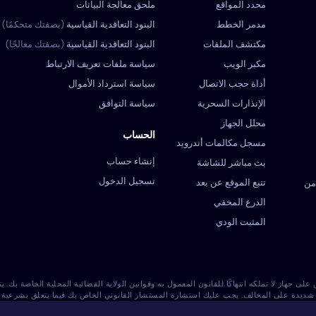
محدد المواقع
ملحق معالجة البيانات
مدمر الخطط
البنود التعاقدية القياسية
(بصفتك متحكمًا)
مكتشف الملفات
البنود التعاقدية القياسية
(بصفتك معالجًا)
مكبر الويب
سياسة ملفات تعريف الارتباط
أداة حجب الاتصال
سياسة استرداد الأموال
الإنذارات السحرية
سياسة التوافق
محلل الجهاز
الحساب
مسجل مكالمات أندرويد
إنشاء حساب
بث مباشر للشاشة
تسجيل الدخول
تتبع الموقع عن بعد
من
الدرع المخفي
المثبت الودي
لمرخص على جهاز لا تملكه انتهاكًا للقانون المعمول به وقوانين الولاية القضائية المحلية الخاصة ب
شديدة على المخالف. يجب عليك استشارة المستشار القانوني الخاص بك فيما يتعلق بشرعية است
Eyezy المسؤولية.