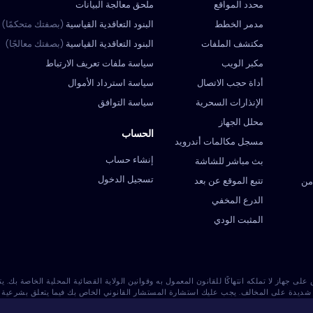
محدد المواقع
ملحق معالجة البيانات
مدمر الخطط
البنود التعاقدية القياسية
(بصفتك متحكمًا)
مكتشف الملفات
البنود التعاقدية القياسية
(بصفتك معالجًا)
مكبر الويب
سياسة ملفات تعريف الارتباط
أداة حجب الاتصال
سياسة استرداد الأموال
الإنذارات السحرية
سياسة التوافق
محلل الجهاز
الحساب
مسجل مكالمات أندرويد
إنشاء حساب
بث مباشر للشاشة
تسجيل الدخول
تتبع الموقع عن بعد
من
الدرع المخفي
المثبت الودي
لمرخص على جهاز لا تملكه انتهاكًا للقانون المعمول به وقوانين الولاية القضائية المحلية الخاصة ب
شديدة على المخالف. يجب عليك استشارة المستشار القانوني الخاص بك فيما يتعلق بشرعية است
Eyezy المسؤولية.