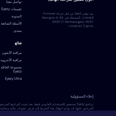
تواصل معنا
تقييمات Eyezy
يتم توفير SaaS من قبل شركة Fortunex
المدونة
Limited، المسجلة في Georgiou A, 83,
SHOP 17, Germasogeia, 4047,
الأسئلة الشائعة
Limassol, Cyprus
منتدى
شائع
مراقبة الآيفون
مراقبة الأندرويد
مجموعة العائلة 
Eyezy
Eyezy Ultra
إخلاء المسؤولية
برنامج Eyezy مخصص للاستخدام القانوني فقط. يعد تثبيت البرنامج ا
المرخص عليها. قد يؤدي انتهاك هذا الشرط إلى فرض عقوبات مالية وجنائية 
المسؤول الوحيد عن تثبيت البرنامج المرخص على هذا الجهاز وأنت تعلم أنه لا يمكن تحميل 