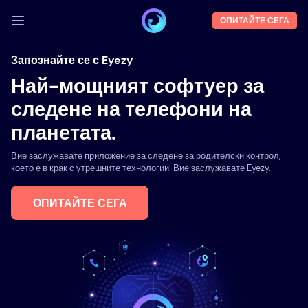
ОПИТАЙТЕ СЕГА
ВЛЕЗТЕ
Запознайте се с Eyezy
Най-мощният софтуер за
Демо
следене на телефони на
Функции
планетата.
За нас
Вие заслужавате приложение за следене за родителски контрол,
Блог
което е в крак с утрешните технологии. Вие заслужавате Eyezy.
ОПИТАЙТЕ СЕГА