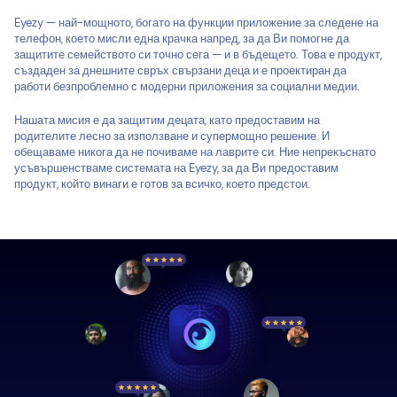
Eyezy — най-мощното, богато на функции приложение за следене на
телефон, което мисли една крачка напред, за да Ви помогне да
защитите семейството си точно сега — и в бъдещето. Това е продукт,
създаден за днешните свръх свързани деца и е проектиран да
работи безпроблемно с модерни приложения за социални медии.
Нашата мисия е да защитим децата, като предоставим на
родителите лесно за използване и супермощно решение. И
обещаваме никога да не почиваме на лаврите си. Ние непрекъснато
усъвършенстваме системата на Eyezy, за да Ви предоставим
продукт, който винаги е готов за всичко, което предстои.