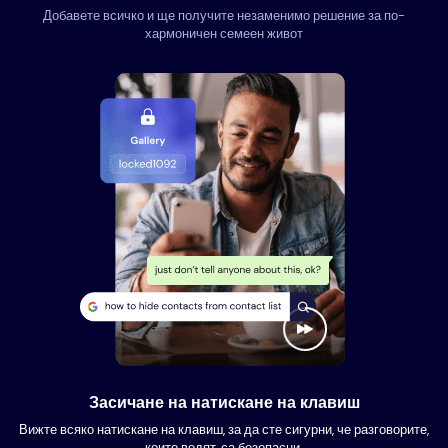
Добавете всичко и ще получите незаменимо решение за по-
хармоничен семеен живот
Засичане на натискане на клавиш
Вижте всяко натискане на клавиш, за да сте сигурни, че разговорите,
които водят, са безопасни.