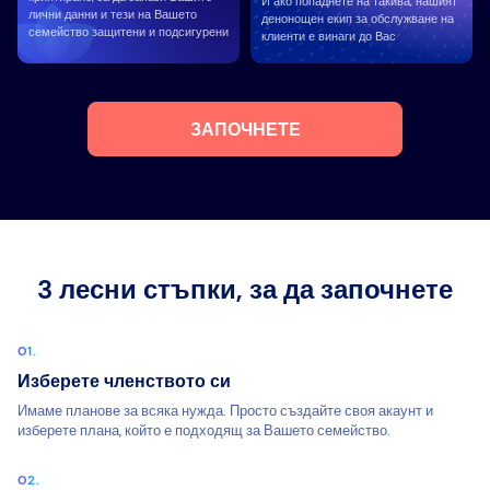
И ако попаднете на такива, нашият
лични данни и тези на Вашето
денонощен екип за обслужване на
семейство защитени и подсигурени
клиенти е винаги до Вас
ЗАПОЧНЕТЕ
3 лесни стъпки, за да започнете
Изберете членството си
Имаме планове за всяка нужда. Просто създайте своя акаунт и
изберете плана, който е подходящ за Вашето семейство.