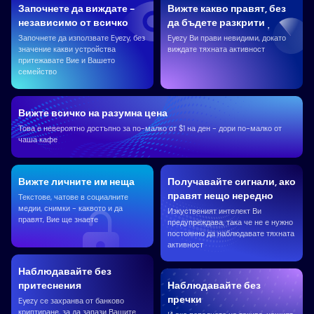
Започнете да виждате -
Вижте какво правят, без
независимо от всичко
да бъдете разкрити
Започнете да използвате Eyezy, без
Eyezy Ви прави невидими, докато
значение какви устройства
виждате тяхната активност
притежавате Вие ​​и Вашето
семейство
Вижте всичко на разумна цена
Това е невероятно достъпно за по-малко от $1 на ден - дори по-малко от
чаша кафе
Вижте личните им неща
Получавайте сигнали, ако
правят нещо нередно
Текстове, чатове в социалните
медии, снимки - каквото и да
Изкуственият интелект Ви
правят, Вие ще знаете
предупреждава, така че не е нужно
постоянно да наблюдавате тяхната
активност
Наблюдавайте без
притеснения
Наблюдавайте без
пречки
Eyezy се захранва от банково
криптиране, за да запази Вашите