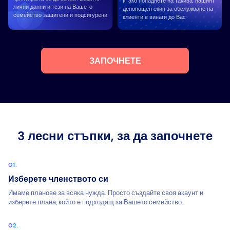
И ако попаднете на такива, нашият
лични данни и тези на Вашето
денонощен екип за обслужване на
семейство защитени и подсигурени
клиенти е винаги до Вас
ЗАПОЧНЕТЕ
3 лесни стъпки, за да започнете
Изберете членството си
Имаме планове за всяка нужда. Просто създайте своя акаунт и
изберете плана, който е подходящ за Вашето семейство.