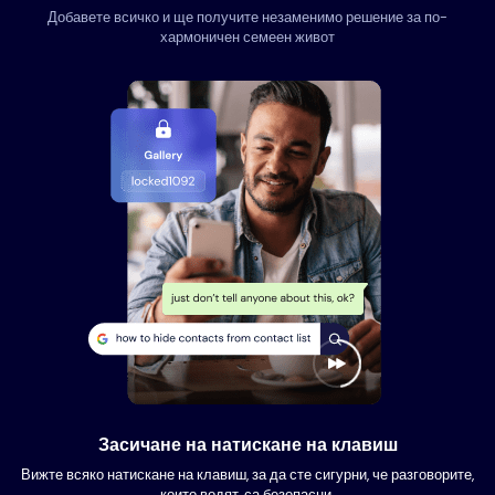
Добавете всичко и ще получите незаменимо решение за по-
хармоничен семеен живот
Засичане на натискане на клавиш
Вижте всяко натискане на клавиш, за да сте сигурни, че разговорите,
които водят, са безопасни.