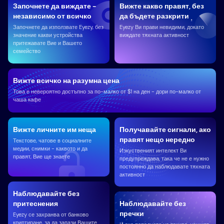
Започнете да виждате -
Вижте какво правят, без
независимо от всичко
да бъдете разкрити
Започнете да използвате Eyezy, без
Eyezy Ви прави невидими, докато
значение какви устройства
виждате тяхната активност
притежавате Вие ​​и Вашето
семейство
Вижте всичко на разумна цена
Това е невероятно достъпно за по-малко от $1 на ден - дори по-малко от
чаша кафе
Вижте личните им неща
Получавайте сигнали, ако
правят нещо нередно
Текстове, чатове в социалните
медии, снимки - каквото и да
Изкуственият интелект Ви
правят, Вие ще знаете
предупреждава, така че не е нужно
постоянно да наблюдавате тяхната
активност
Наблюдавайте без
притеснения
Наблюдавайте без
пречки
Eyezy се захранва от банково
криптиране, за да запази Вашите