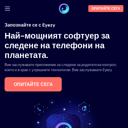
ОПИТАЙТЕ СЕГА
ВЛЕЗТЕ
Запознайте се с Eyezy
Най-мощният софтуер за
Демо
следене на телефони на
Функции
планетата.
За нас
Вие заслужавате приложение за следене за родителски контрол,
Блог
което е в крак с утрешните технологии. Вие заслужавате Eyezy.
ОПИТАЙТЕ СЕГА