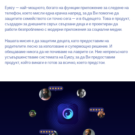
Eyezy — най-мощното, богато на функции приложение за следене на
телефон, което мисли една крачка напред, за да Ви помогне да
защитите семейството си точно сега — и в бъдещето. Това е продукт,
създаден за днешните свръх свързани деца и е проектиран да
работи безпроблемно с модерни приложения за социални медии.
Нашата мисия е да защитим децата, като предоставим на
родителите лесно за използване и супермощно решение. И
обещаваме никога да не почиваме на лаврите си. Ние непрекъснато
усъвършенстваме системата на Eyezy, за да Ви предоставим
продукт, който винаги е готов за всичко, което предстои.