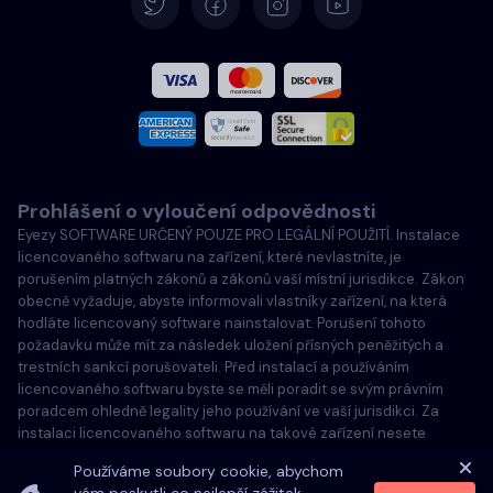
Španělština
Francouzština
Italština
Prohlášení o vyloučení odpovědnosti
Português
Eyezy SOFTWARE URČENÝ POUZE PRO LEGÁLNÍ POUŽITÍ. Instalace
licencovaného softwaru na zařízení, které nevlastníte, je
Türkçe
porušením platných zákonů a zákonů vaší místní jurisdikce. Zákon
obecně vyžaduje, abyste informovali vlastníky zařízení, na která
hodláte licencovaný software nainstalovat. Porušení tohoto
Polski
požadavku může mít za následek uložení přísných peněžitých a
trestních sankcí porušovateli. Před instalací a používáním
licencovaného softwaru byste se měli poradit se svým právním
poradcem ohledně legality jeho používání ve vaší jurisdikci. Za
instalaci licencovaného softwaru na takové zařízení nesete
výhradní odpovědnost a jste si vědomi, že společnost Eyezy za to
Používáme soubory cookie, abychom
nemůže nést odpovědnost.