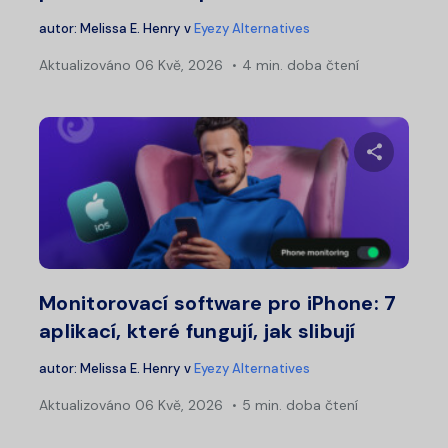
autor:
Melissa E. Henry
v
Eyezy Alternatives
Aktualizováno
06 Kvě, 2026
4 min. doba čtení
Sdílet 
Twitter
Fa
Monitorovací software pro iPhone: 7
aplikací, které fungují, jak slibují
autor:
Melissa E. Henry
v
Eyezy Alternatives
Aktualizováno
06 Kvě, 2026
5 min. doba čtení