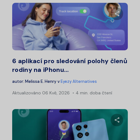
Sdílet 
Twitter
Fa
6 aplikací pro sledování polohy členů
rodiny na iPhonu...
autor:
Melissa E. Henry
v
Eyezy Alternatives
Aktualizováno
06 Kvě, 2026
4 min. doba čtení
Sdílet 