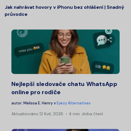
Jak nahrávat hovory v iPhonu bez ohlášení | Snadný
průvodce
Sdílet 
Twitter
Fa
Nejlepší sledovače chatu WhatsApp
online pro rodiče
autor:
Melissa E. Henry
v
Eyezy Alternatives
Aktualizováno
12 Kvě, 2026
4 min. doba čtení