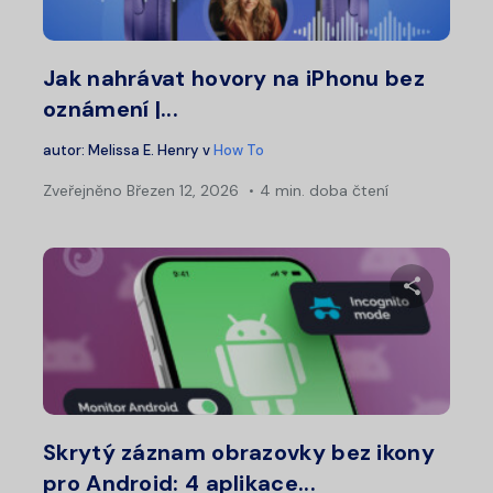
Twitter
Fa
Jak nahrávat hovory na iPhonu bez
oznámení |...
autor:
Melissa E. Henry
v
How To
Zveřejněno
Březen 12, 2026
4 min. doba čtení
Sdílet 
Twitter
Fa
Skrytý záznam obrazovky bez ikony
pro Android: 4 aplikace...