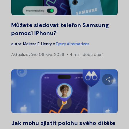
Twitter
Fa
Můžete sledovat telefon Samsung
pomocí iPhonu?
autor:
Melissa E. Henry
v
Eyezy Alternatives
Aktualizováno
06 Kvě, 2026
4 min. doba čtení
Sdílet 
Twitter
Fa
Jak mohu zjistit polohu svého dítěte