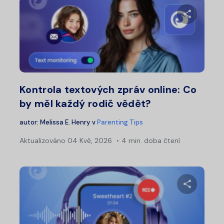
Sdílet 
Twitter
Fa
Kontrola textových zpráv online: Co
by měl každý rodič vědět?
autor:
Melissa E. Henry
v
Parenting Tips
Aktualizováno
04 Kvě, 2026
4 min. doba čtení
Sdílet 