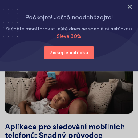
VYZKOUŠET NYNÍ
Počkejte! Ještě neodcházejte!
Začněte monitorovat ještě dnes se speciální nabídkou
Sleva 30%
Získejte nabídku
Aplikace pro sledování mobilních
telefonů: Snadný průvodce