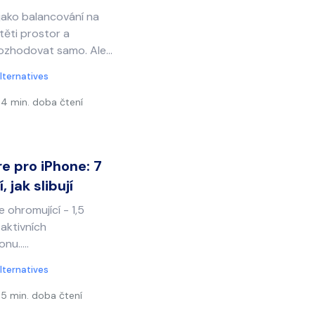
jako balancování na
těti prostor a
ozhodovat samo. Ale...
lternatives
4 min. doba čtení
e pro iPhone: 7
, jak slibují
e ohromující - 1,5
i aktivních
u.....
lternatives
5 min. doba čtení