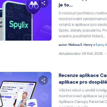
je to…
S rostoucí potřebou rodičo
Sdílet tento článek
monitorování zaměstnanců 
vztahů si aplikace pro sledo
Spylix, získaly popularitu. P
snadno použitelné řešení,…
Twitter
Facebook
Kopírovat odkaz
autor:
Melissa E. Henry
v
Eyezy A
Aktualizováno
06 Kvě, 2026
Recenze aplikace Ca
aplikace pro dospěl
Všichni mluví o umělé intelig
Sdílet tento článek
monitorovací aplikace se ji 
Aplikace Canopy Parental Co