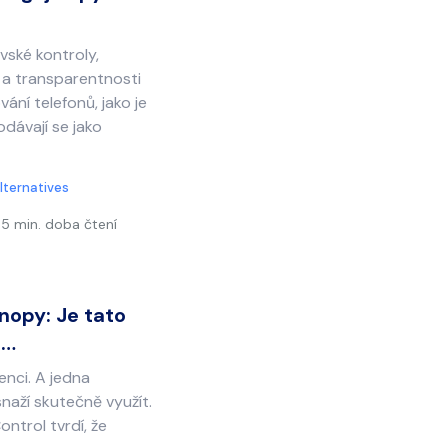
vské kontroly,
a transparentnosti
vání telefonů, jako je
rodávají se jako
lternatives
5 min. doba čtení
nopy: Je tato
é…
enci. A jedna
snaží skutečně využít.
ntrol tvrdí, že