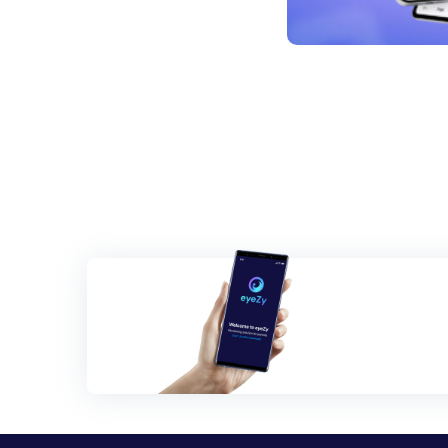
Navigace
pro
příspěvky