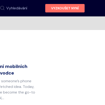
Vyhledávání
VYZKOUŠET NYNÍ
ní mobilních
ůvodce
ng someone’s phone
fetched idea. Today,
ve become the go-to
l,…