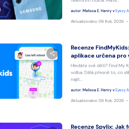
telefonní rodina. Máte...
autor:
Melissa E. Henry
v
Eyezy A
Twitter
Facebook
Kopírovat odkaz
Aktualizováno
06 Kvě, 2026
Recenze FindMyKids:
aplikace určena pro
Hledáte své děti? Find My Ki
Sdílet tento článek
volba. Dělá přesně to, co s
najít...
autor:
Melissa E. Henry
v
Eyezy A
Twitter
Facebook
Kopírovat odkaz
Aktualizováno
06 Kvě, 2026
Recenze Spylix: Jak f