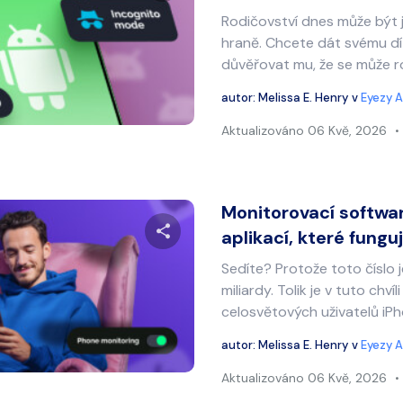
Rodičovství dnes může být 
Sdílet tento článek
hraně. Chcete dát svému dí
důvěřovat mu, že se může r
autor:
Melissa E. Henry
v
Eyezy A
Twitter
Facebook
Kopírovat odkaz
Aktualizováno
06 Kvě, 2026
Monitorovací softwar
aplikací, které fungují
Sedíte? Protože toto číslo j
Sdílet tento článek
miliardy. Tolik je v tuto chvíl
celosvětových uživatelů iPhon
autor:
Melissa E. Henry
v
Eyezy A
Twitter
Facebook
Kopírovat odkaz
Aktualizováno
06 Kvě, 2026