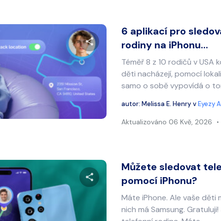
6 aplikací pro sledo
rodiny na iPhonu...
Téměř 8 z 10 rodičů v USA ko
Sdílet tento článek
děti nacházejí, pomocí lokal
samo o sobě vypovídá o tom,
autor:
Melissa E. Henry
v
Eyezy A
Twitter
Facebook
Kopírovat odkaz
Aktualizováno
06 Kvě, 2026
Můžete sledovat te
pomocí iPhonu?
Máte iPhone. Ale vaše děti 
Sdílet tento článek
nich má Samsung. Gratuluji!