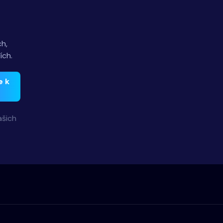
h,
ích.
e k
ašich