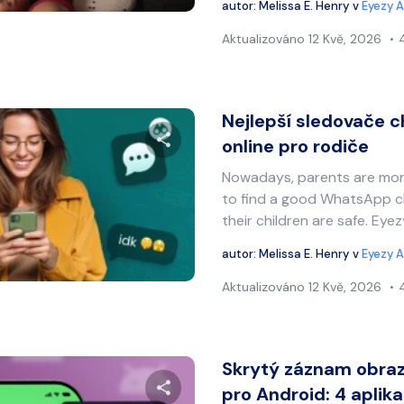
autor:
Melissa E. Henry
v
Eyezy A
Aktualizováno
12 Kvě, 2026
Nejlepší sledovače
online pro rodiče
Nowadays, parents are mor
Sdílet tento článek
to find a good WhatsApp c
their children are safe. Eye
autor:
Melissa E. Henry
v
Eyezy A
Twitter
Facebook
Kopírovat odkaz
Aktualizováno
12 Kvě, 2026
Skrytý záznam obraz
pro Android: 4 aplika