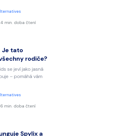
lternatives
4 min. doba čtení
 Je tato
 všechny rodiče?
ds se jeví jako jasná
libuje – pomáhá vám
lternatives
6 min. doba čtení
unguje Spylix a