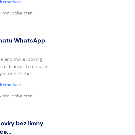
lternatives
4 min. doba čtení
 chatu WhatsApp
e and more looking
hat tracker to ensure
zy is one of the…
lternatives
4 min. doba čtení
ovky bez ikony
ce...