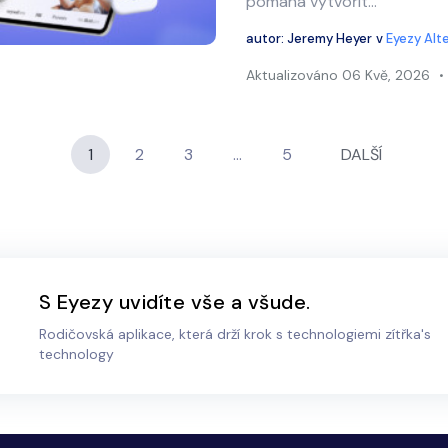
pomáhá vytvořit...
Twitter
Facebook
Kopírovat odkaz
autor:
Jeremy Heyer
v
Eyezy Alt
Aktualizováno
06 Kvě, 2026
1
2
3
…
5
DALŠÍ
S Eyezy uvidíte vše a všude.
Rodičovská aplikace, která drží krok s technologiemi zítřka's
technology