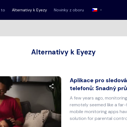
 to
Alternativy k Eyezy
Novinky z oboru
Alternativy k Eyezy
Aplikace pro sledová
telefonů: Snadný pr
A few years ago, monitori
Sdílet tento článek
remotely seemed like a far-
mobile monitoring apps ha
solution for parental contro
Twitter
Facebook
Kopírovat odkaz