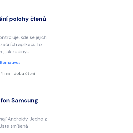
vání polohy členů
ntroluje, kde se jejich
izačních aplikací. To
 jak rodiny...
lternatives
4 min. doba čtení
lefon Samsung
mají Androidy. Jedno z
 Jste smíšená