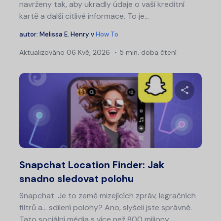
navrženy tak, aby ukradly údaje o vaší kreditní
kartě a další citlivé informace. To je…
autor:
Melissa E. Henry
v
How To
Aktualizováno
06 Kvě, 2026
5 min. doba čtení
Sdílet 
Twitter
Fa
Snapchat Location Finder: Jak
snadno sledovat polohu
Snapchat. Je to země mizejících zpráv, legračních
filtrů a... sdílení polohy? Ano, slyšeli jste správně.
Tato sociální média s více než 800 miliony