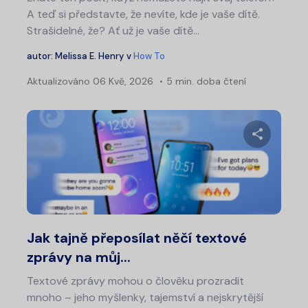
A teď si představte, že nevíte, kde je vaše dítě.
Strašidelné, že? Ať už je vaše dítě...
autor:
Melissa E. Henry
v
How To
Aktualizováno
06 Kvě, 2026
5 min. doba čtení
Sdílet 
Twitter
Fa
Jak tajně přeposílat něčí textové
zprávy na můj...
Textové zprávy mohou o člověku prozradit
mnoho – jeho myšlenky, tajemství a nejskrytější