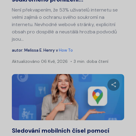
Není překvapením, že 53% uživatelů internetu se
velmi zajímá o ochranu svého soukromí na
internetu. Nevhodné webové stránky, explicitní
obsah pro dospělé a neustálá hrozba podvodů
jsou...
autor:
Melissa E. Henry
v
How To
Aktualizováno
06 Kvě, 2026
3 min. doba čtení
Sdílet 
Twitter
Fa
Sledování mobilních čísel pomocí