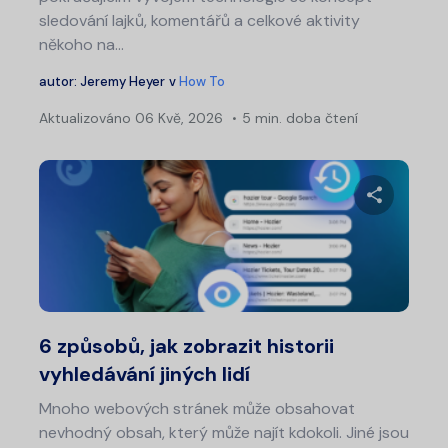
sledování lajků, komentářů a celkové aktivity
někoho na...
autor:
Jeremy Heyer
v
How To
Aktualizováno
06 Kvě, 2026
5 min. doba čtení
Sdílet 
Twitter
Fa
6 způsobů, jak zobrazit historii
vyhledávání jiných lidí
Mnoho webových stránek může obsahovat
nevhodný obsah, který může najít kdokoli. Jiné jsou