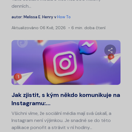
denních...
autor:
Melissa E. Henry
v
How To
Aktualizováno
06 Kvě, 2026
6 min. doba čtení
Na
pro
pří
Sdílet 
Twitter
Fa
Jak zjistit, s kým někdo komunikuje na
Instagramu:…
Všichni víme, že sociální média mají svá úskalí, a
Instagram není výjimkou. Je snadné se do této
aplikace ponořit a strávit v ní hodiny...