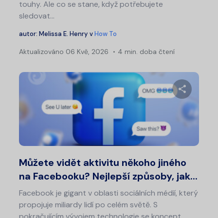
touhy. Ale co se stane, když potřebujete
sledovat…
autor:
Melissa E. Henry
v
How To
Aktualizováno
06 Kvě, 2026
4 min. doba čtení
Sdílet 
Twitter
Fa
Můžete vidět aktivitu někoho jiného
na Facebooku? Nejlepší způsoby, jak...
Facebook je gigant v oblasti sociálních médií, který
propojuje miliardy lidí po celém světě. S
pokračujícím vývojem technologie se koncept