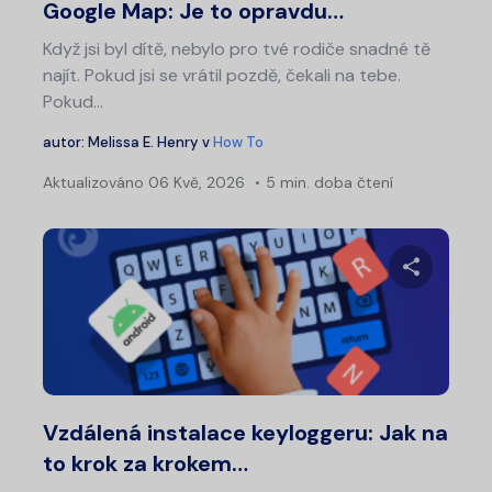
Google Map: Je to opravdu…
Když jsi byl dítě, nebylo pro tvé rodiče snadné tě
najít. Pokud jsi se vrátil pozdě, čekali na tebe.
Pokud…
autor:
Melissa E. Henry
v
How To
Aktualizováno
06 Kvě, 2026
5 min. doba čtení
Sdílet 
Twitter
Fa
Vzdálená instalace keyloggeru: Jak na
to krok za krokem…