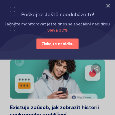
VYZKOUŠET NYNÍ
Počkejte! Ještě neodcházejte!
Domů
Jak na to
Začněte monitorovat ještě dnes se speciální nabídkou
Sleva 30%
Jak na to
Získejte nabídku
Sdílet 
Twitter
Fa
Existuje způsob, jak zobrazit historii
soukromého prohlížení…