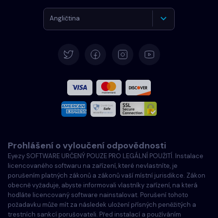
Angličtina
Němčina
Španělština
Francouzština
Italština
Prohlášení o vyloučení odpovědnosti
Português
Eyezy SOFTWARE URČENÝ POUZE PRO LEGÁLNÍ POUŽITÍ. Instalace
licencovaného softwaru na zařízení, které nevlastníte, je
Türkçe
porušením platných zákonů a zákonů vaší místní jurisdikce. Zákon
obecně vyžaduje, abyste informovali vlastníky zařízení, na která
hodláte licencovaný software nainstalovat. Porušení tohoto
Polski
požadavku může mít za následek uložení přísných peněžitých a
trestních sankcí porušovateli. Před instalací a používáním