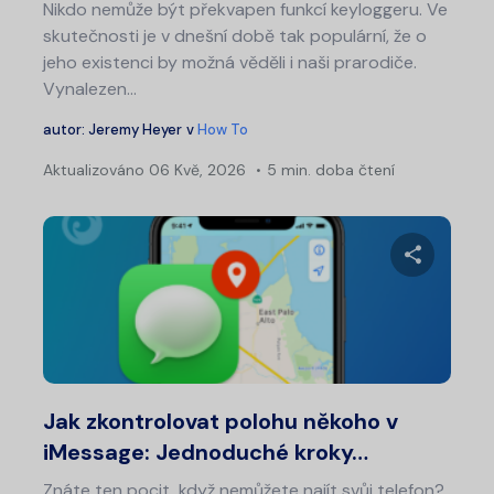
Nikdo nemůže být překvapen funkcí keyloggeru. Ve
skutečnosti je v dnešní době tak populární, že o
jeho existenci by možná věděli i naši prarodiče.
Vynalezen...
autor:
Jeremy Heyer
v
How To
Aktualizováno
06 Kvě, 2026
5 min. doba čtení
Sdílet 
Twitter
Fa
Jak zkontrolovat polohu někoho v
iMessage: Jednoduché kroky…
Znáte ten pocit, když nemůžete najít svůj telefon?