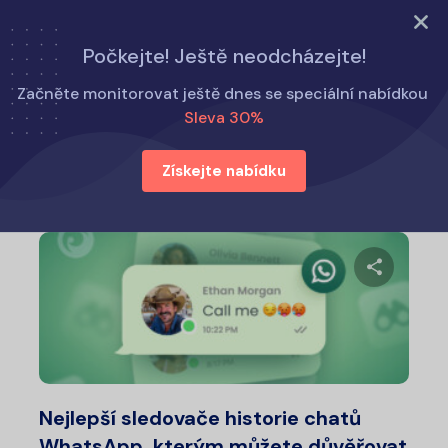
VYZKOUŠET NYNÍ
Počkejte! Ještě neodcházejte!
Domů
Novinky z oboru
Začněte monitorovat ještě dnes se speciální nabídkou
Sleva 30%
Novinky z oboru
Získejte nabídku
Na
pro
pří
Sdílet 
Twitter
Fa
Nejlepší sledovače historie chatů
WhatsApp, kterým můžete důvěřovat