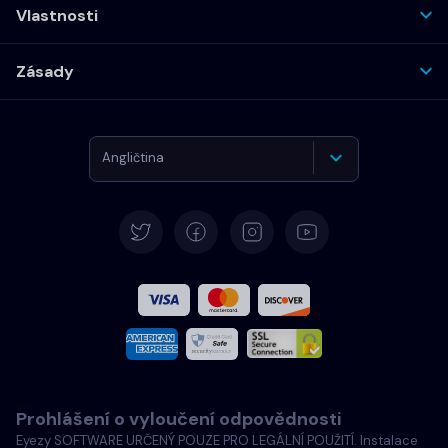
Vlastnosti
Zásady
Angličtina
Němčina
Španělština
Francouzština
Italština
Prohlášení o vyloučení odpovědnosti
Português
Eyezy SOFTWARE URČENÝ POUZE PRO LEGÁLNÍ POUŽITÍ. Instalace