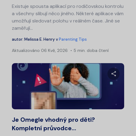
Existuje spousta aplikací pro rodičovskou kontrolu
a všechny slibují něco jiného. Některé aplikace vám
umožňují sledovat polohu v reálném čase. Jiné se
zaměřují…
autor:
Melissa E. Henry
v
Parenting Tips
Aktualizováno
06 Kvě, 2026
5 min. doba čtení
Sdílet 
Twitter
Fa
Je Omegle vhodný pro děti?
Kompletní průvodce...