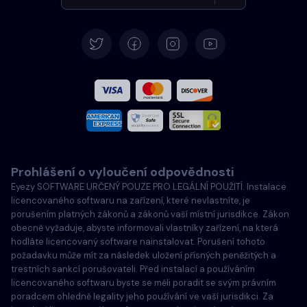
Němčina
Španělština
Francouzština
Italština
Prohlášení o vyloučení odpovědnosti
Português
Eyezy SOFTWARE URČENÝ POUZE PRO LEGÁLNÍ POUŽITÍ. Instalace
licencovaného softwaru na zařízení, které nevlastníte, je
Türkçe
porušením platných zákonů a zákonů vaší místní jurisdikce. Zákon
obecně vyžaduje, abyste informovali vlastníky zařízení, na která
hodláte licencovaný software nainstalovat. Porušení tohoto
Polski
požadavku může mít za následek uložení přísných peněžitých a
trestních sankcí porušovateli. Před instalací a používáním
licencovaného softwaru byste se měli poradit se svým právním
poradcem ohledně legality jeho používání ve vaší jurisdikci. Za