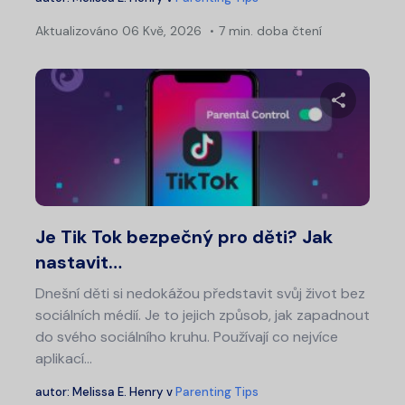
Aktualizováno
06 Kvě, 2026
7 min. doba čtení
Sdílet 
Twitter
Fa
Je Tik Tok bezpečný pro děti? Jak
nastavit…
Dnešní děti si nedokážou představit svůj život bez
sociálních médií. Je to jejich způsob, jak zapadnout
do svého sociálního kruhu. Používají co nejvíce
aplikací...
autor:
Melissa E. Henry
v
Parenting Tips