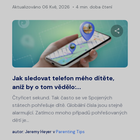
Aktualizováno
06 Kvě, 2026
4 min. doba čtení
Na
pro
pří
Sdílet 
Twitter
Fa
Jak sledovat telefon mého dítěte,
aniž by o tom vědělo:…
Čtyřicet sekund. Tak často se ve Spojených
státech pohřešuje dítě. Globální čísla jsou stejně
alarmující. Zatímco mnoho případů pohřešovaných
dětí je...
autor:
Jeremy Heyer
v
Parenting Tips