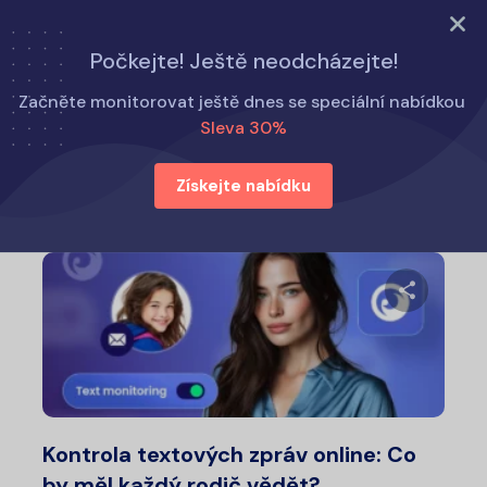
VYZKOUŠET NYNÍ
Počkejte! Ještě neodcházejte!
Domů
Tipy pro rodiče
Začněte monitorovat ještě dnes se speciální nabídkou
Sleva 30%
Tipy pro rodiče
Získejte nabídku
Sdílet 
Twitter
Fa
Kontrola textových zpráv online: Co
by měl každý rodič vědět?