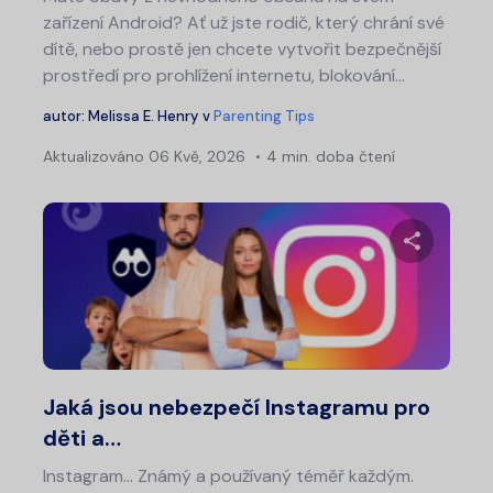
zařízení Android? Ať už jste rodič, který chrání své
dítě, nebo prostě jen chcete vytvořit bezpečnější
prostředí pro prohlížení internetu, blokování…
autor:
Melissa E. Henry
v
Parenting Tips
Aktualizováno
06 Kvě, 2026
4 min. doba čtení
Sdílet 
Twitter
Fa
Jaká jsou nebezpečí Instagramu pro
děti a…
Instagram... Známý a používaný téměř každým.