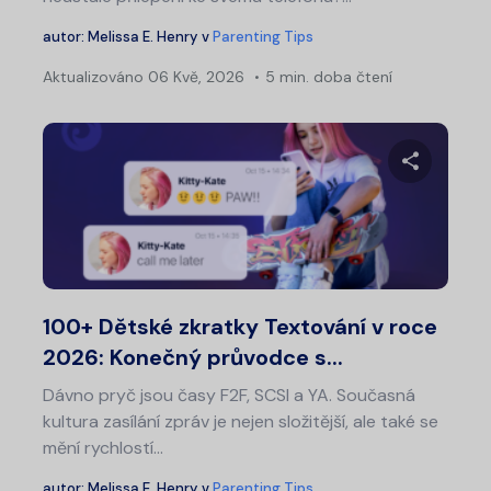
autor:
Melissa E. Henry
v
Parenting Tips
Aktualizováno
06 Kvě, 2026
5 min. doba čtení
Sdílet 
Twitter
Fa
100+ Dětské zkratky Textování v roce
2026: Konečný průvodce s...
Dávno pryč jsou časy F2F, SCSI a YA. Současná
kultura zasílání zpráv je nejen složitější, ale také se
mění rychlostí...
autor:
Melissa E. Henry
v
Parenting Tips