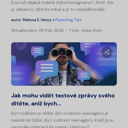
Existují nějaká známá rizika Instagramu? Jistě. Ale
je zábavný, děti ho milují a je to nejoblíbenější...
autor:
Melissa E. Henry
v
Parenting Tips
Aktualizováno
06 Kvě, 2026
7 min. doba čtení
Sdílet 
Twitter
Fa
Jak mohu vidět textové zprávy svého
dítěte, aniž bych...
Být rodičem je těžké. Být rodičem teenagerů je
nesmírně těžké. Být rodičem teenagerů, kteří jsou
neustále přilepení ke svému telefonu?…