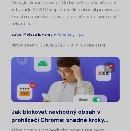
Omegle ukončil provoz: Co by měli rodiče vědět V
listopadu 2023 Omegle oficiálně ukončil provoz po
letech rostoucích obav o bezpečnost a soukromí
uživatelů.…
autor:
Melissa E. Henry
v
Parenting Tips
Aktualizováno
06 Kvě, 2026
4 min. doba čtení
Sdílet 
Twitter
Fa
Jak blokovat nevhodný obsah v
prohlížeči Chrome: snadné kroky…
Máte obavy z nevhodného obsahu na svém