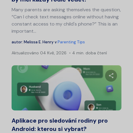
Many parents are asking themselves the question,
“Can I check text messages online without having
constant access to my child's phone?” This is an
important…
autor:
Melissa E. Henry
v
Parenting Tips
Aktualizováno
04 Kvě, 2026
4 min. doba čtení
Sdílet 
Twitter
Fa
Aplikace pro sledování rodiny pro
Android: kterou si vybrat?