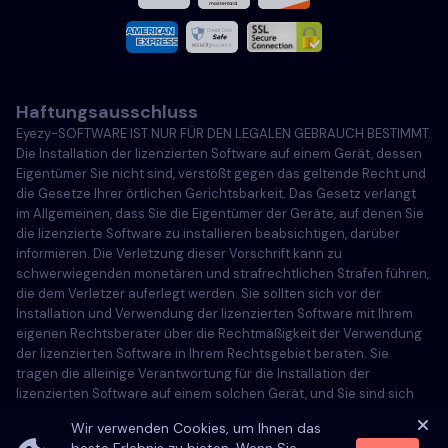
Französisch
Italiano
Haftungsausschluss
Português
Eyezy-SOFTWARE IST NUR FÜR DEN LEGALEN GEBRAUCH BESTIMMT.
Die Installation der lizenzierten Software auf einem Gerät, dessen
Türkçe
Eigentümer Sie nicht sind, verstößt gegen das geltende Recht und
die Gesetze Ihrer örtlichen Gerichtsbarkeit. Das Gesetz verlangt
im Allgemeinen, dass Sie die Eigentümer der Geräte, auf denen Sie
Polski
die lizenzierte Software zu installieren beabsichtigen, darüber
informieren. Die Verletzung dieser Vorschrift kann zu
schwerwiegenden monetären und strafrechtlichen Strafen führen,
die dem Verletzer auferlegt werden. Sie sollten sich vor der
Installation und Verwendung der lizenzierten Software mit Ihrem
eigenen Rechtsberater über die Rechtmäßigkeit der Verwendung
der lizenzierten Software in Ihrem Rechtsgebiet beraten. Sie
tragen die alleinige Verantwortung für die Installation der
lizenzierten Software auf einem solchen Gerät, und Sie sind sich
bewusst, dass Eyezy nicht dafür verantwortlich gemacht werden
Wir verwenden Cookies, um Ihnen das
kann.