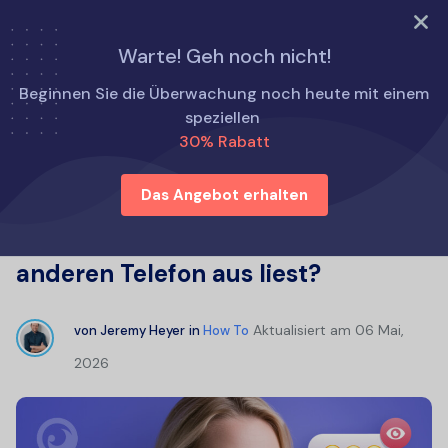
TRY NOW
Warte! Geh noch nicht!
Startseite
Wie man
Beginnen Sie die Überwachung noch heute mit einem
Ist es möglich, dass jemand meine Textnachrichten von
speziellen
einem anderen Telefon aus liest?
30% Rabatt
Das Angebot erhalten
Ist es möglich, dass jemand meine
Textnachrichten von einem
anderen Telefon aus liest?
Aktualisiert am
06 Mai,
von
Jeremy Heyer
in
How To
2026