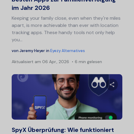
im Jahr 2026
Keeping your family close, even when they're miles
apart, is more achievable than ever with location
tracking apps. These handy tools not only help
you...
von
Jeremy Heyer
in
Eyezy Alternatives
Aktualisiert am
06 Apr., 2026
6 min gelesen
Diesen A
Twitter
F
SpyX Überprüfung: Wie funktioniert