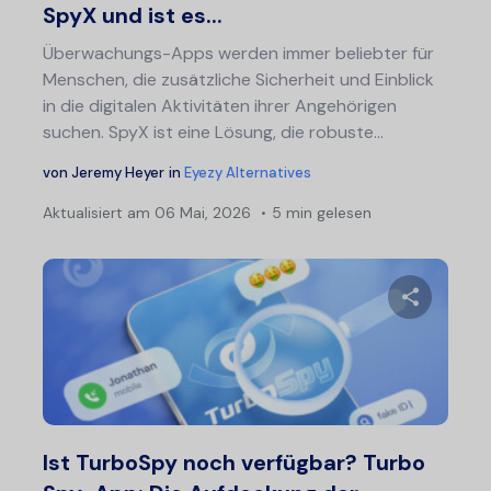
SpyX und ist es...
Überwachungs-Apps werden immer beliebter für
Menschen, die zusätzliche Sicherheit und Einblick
in die digitalen Aktivitäten ihrer Angehörigen
suchen. SpyX ist eine Lösung, die robuste...
von
Jeremy Heyer
in
Eyezy Alternatives
Aktualisiert am
06 Mai, 2026
5 min gelesen
Diesen A
Twitter
F
Ist TurboSpy noch verfügbar? Turbo