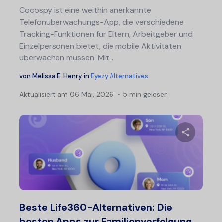
Cocospy ist eine weithin anerkannte
Telefonüberwachungs-App, die verschiedene
Tracking-Funktionen für Eltern, Arbeitgeber und
Einzelpersonen bietet, die mobile Aktivitäten
überwachen müssen. Mit...
von
Melissa E. Henry
in
Eyezy Alternatives
Aktualisiert am
06 Mai, 2026
5 min gelesen
Diesen A
Twitter
F
Beste Life360-Alternativen: Die
besten Apps zur Familienverfolgung