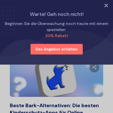
TRY NOW
Warte! Geh noch nicht!
Startseite
Eyezy-Alternativen
Beginnen Sie die Überwachung noch heute mit einem
speziellen
30% Rabatt
Eyezy-Alternativen
Das Angebot erhalten
Diesen A
Twitter
F
Beste Bark-Alternativen: Die besten
Kinderschutz-Apps für Online...