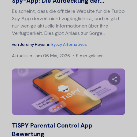
Spy-App: Die Aufdeckung der...
Es scheint, dass die offizielle Website für die Turbo
Spy App derzeit nicht zugänglich ist, und es gibt
nur wenige aktuelle Informationen über ihre
Verfügbarkeit. Dies gibt Anlass zur Sorge...
von
Jeremy Heyer
in
Eyezy Alternatives
Aktualisiert am
06 Mai, 2026
5 min gelesen
Diesen A
Twitter
F
TiSPY Parental Control App
Bewertung