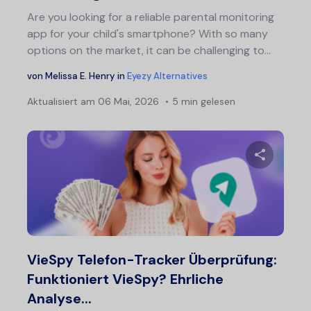
Are you looking for a reliable parental monitoring
app for your child's smartphone? With so many
options on the market, it can be challenging to...
von
Melissa E. Henry
in
Eyezy Alternatives
Aktualisiert am
06 Mai, 2026
5 min gelesen
Diesen A
Twitter
F
VieSpy Telefon-Tracker Überprüfung:
Funktioniert VieSpy? Ehrliche
Analyse...