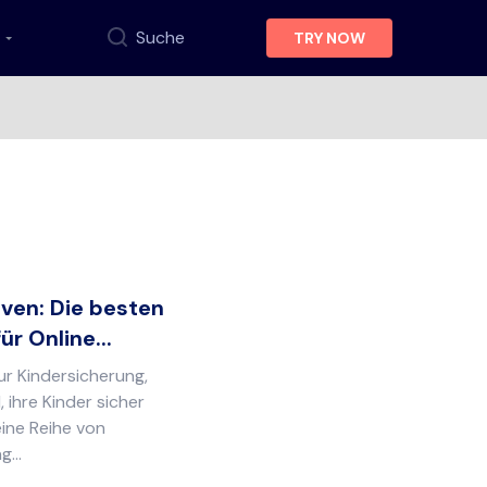
Suche
TRY NOW
iven: Die besten
r Online...
ur Kindersicherung,
, ihre Kinder sicher
eine Reihe von
...