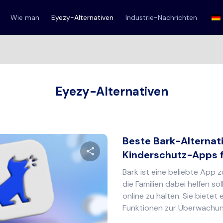
Wie man
Eyezy-Alternativen
Industrie-Nachrichten
Eyezy-Alternativen
Beste Bark-Alternat
Kinderschutz-Apps fü
Bark ist eine beliebte App z
Diesen Artikel teilen
die Familien dabei helfen soll
online zu halten. Sie bietet 
Funktionen zur Überwachung
Twitter
Facebook
Link kopieren