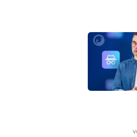
Beitragsnavigat
V