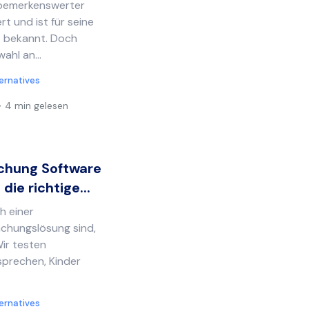
n bemerkenswerter
rt und ist für seine
nz bekannt. Doch
ahl an...
ternatives
4 min gelesen
chung Software
die richtige...
h einer
chungslösung sind,
Wir testen
sprechen, Kinder
ternatives