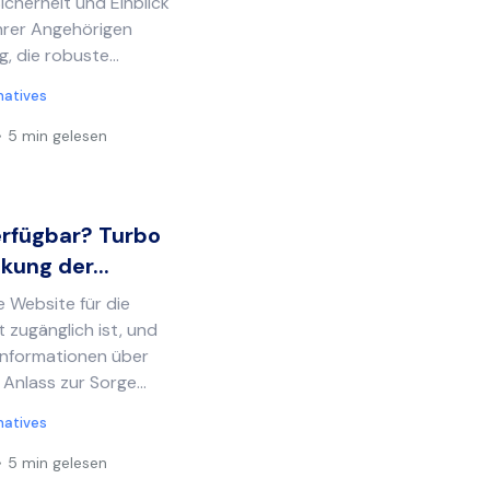
icherheit und Einblick
 ihrer Angehörigen
, die robuste...
natives
5 min gelesen
erfügbar? Turbo
ung der...
le Website für die
 zugänglich ist, und
 Informationen über
 Anlass zur Sorge...
natives
5 min gelesen