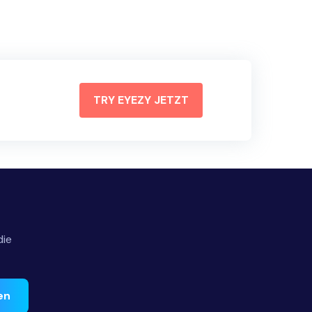
TRY EYEZY JETZT
die
en