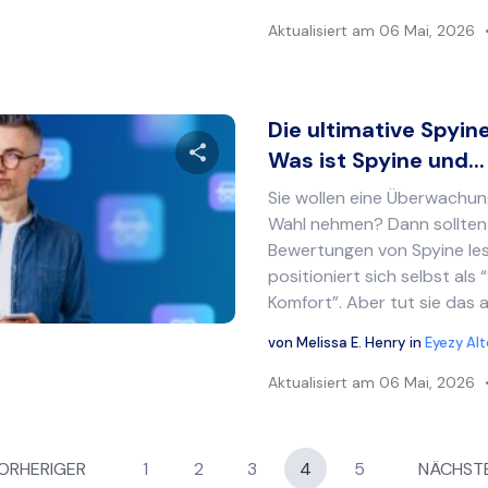
Aktualisiert am
06 Mai, 2026
Die ultimative Spyin
Was ist Spyine und...
Sie wollen eine Überwachun
Diesen Artikel teilen
Wahl nehmen? Dann sollten 
Bewertungen von Spyine le
positioniert sich selbst als
Komfort”. Aber tut sie das a
Twitter
Facebook
Link kopieren
von
Melissa E. Henry
in
Eyezy Al
Aktualisiert am
06 Mai, 2026
ion
ORHERIGER
1
2
3
4
5
NÄCHST