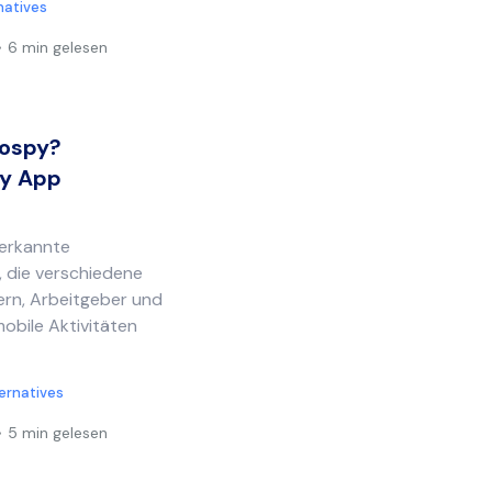
natives
6 min gelesen
cospy?
py App
nerkannte
 die verschiedene
ern, Arbeitgeber und
mobile Aktivitäten
ternatives
5 min gelesen