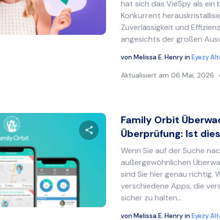
hat sich das VieSpy als ei
Konkurrent herauskristallisie
Twitter
Facebook
Link kopieren
Zuverlässigkeit und Effizie
angesichts der großen Ausw
von
Melissa E. Henry
in
Eyezy Al
Aktualisiert am
06 Mai, 2026
Family Orbit Überwa
Überprüfung: Ist dies 
Wenn Sie auf der Suche nac
Diesen Artikel teilen
außergewöhnlichen Überwa
sind Sie hier genau richtig. 
verschiedene Apps, die ver
sicher zu halten...
Twitter
Facebook
Link kopieren
von
Melissa E. Henry
in
Eyezy Al