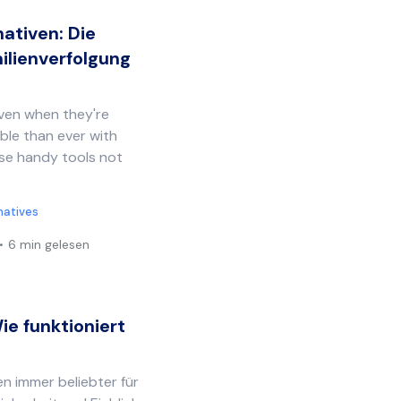
ativen: Die
ilienverfolgung
even when they're
able than ever with
ese handy tools not
natives
6 min gelesen
e funktioniert
 immer beliebter für