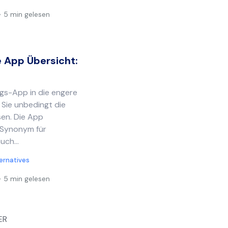
5 min gelesen
e App Übersicht:
gs-App in die engere
Sie unbedingt die
sen. Die App
 “Synonym für
uch...
ternatives
5 min gelesen
ER