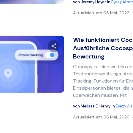
von
Jeremy Heyer
in
Eyezy Alter
Aktualisiert am
06 Mai, 2026
Wie funktioniert Co
Ausführliche Cocos
Bewertung
Diesen Artikel teilen
Cocospy ist eine weithin a
Telefonüberwachungs-App,
Tracking-Funktionen für Elt
Twitter
Facebook
Link kopieren
Einzelpersonen bietet, die 
überwachen müssen. Mit...
von
Melissa E. Henry
in
Eyezy Al
Aktualisiert am
06 Mai, 2026