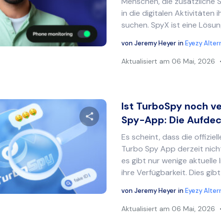
Menschen, die zusätzliche S
in die digitalen Aktivitäten
suchen. SpyX ist eine Lösung
Twitter
Facebook
Link kopieren
von
Jeremy Heyer
in
Eyezy Alter
Aktualisiert am
06 Mai, 2026
Ist TurboSpy noch v
Spy-App: Die Aufdeck
Es scheint, dass die offiziel
Diesen Artikel teilen
Turbo Spy App derzeit nicht
es gibt nur wenige aktuelle
ihre Verfügbarkeit. Dies gibt
Twitter
Facebook
Link kopieren
von
Jeremy Heyer
in
Eyezy Alter
Aktualisiert am
06 Mai, 2026