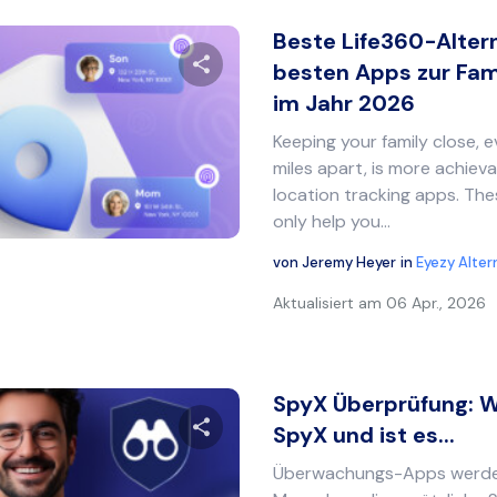
Beste Life360-Altern
besten Apps zur Fam
im Jahr 2026
Diesen Artikel teilen
Keeping your family close, 
miles apart, is more achiev
location tracking apps. Th
Twitter
Facebook
Link kopieren
only help you...
von
Jeremy Heyer
in
Eyezy Alter
Aktualisiert am
06 Apr., 2026
SpyX Überprüfung: Wi
SpyX und ist es...
Überwachungs-Apps werden
Diesen Artikel teilen