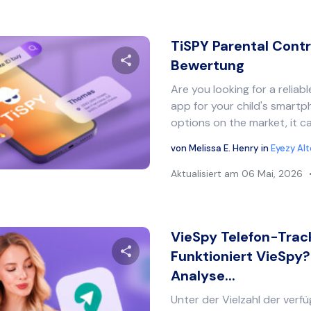
TiSPY Parental Cont
Bewertung
Are you looking for a reliab
Diesen Artikel teilen
app for your child's smart
options on the market, it ca
von
Melissa E. Henry
in
Eyezy Al
Twitter
Facebook
Link kopieren
Aktualisiert am
06 Mai, 2026
VieSpy Telefon-Trac
Funktioniert VieSpy?
Analyse...
Diesen Artikel teilen
Unter der Vielzahl der ver