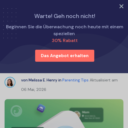
TRY NOW
Warte! Geh noch nicht!
Startseite
Tipps für die Elternschaft
Beginnen Sie die Überwachung noch heute mit einem
Familie Tracking App für Android: Welche soll ich wählen?
speziellen
30% Rabatt
Familie Tracking App für Android:
Das Angebot erhalten
Welche soll ich wählen?
Aktualisiert am
von
Melissa E. Henry
in
Parenting Tips
06 Mai, 2026