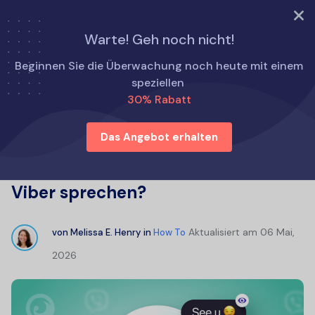
TRY NOW
Warte! Geh noch nicht!
Startseite
Wie man
Beginnen Sie die Überwachung noch heute mit einem
Leitfaden zur Überwachung: Wie kann ich sehen, mit wem
speziellen
sie auf Viber sprechen?
30% Rabatt
Das Angebot erhalten
Leitfaden zur Überwachung: Wie
kann ich sehen, mit wem sie auf
Viber sprechen?
Aktualisiert am
06 Mai,
von
Melissa E. Henry
in
How To
2026