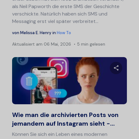
als Neil Papworth die erste SMS der Geschichte
verschickte. Natürlich haben sich SMS und
Messaging erst viel später verbreitet...
von
Melissa E. Henry
in
How To
Aktualisiert am
06 Mai, 2026
5 min gelesen
Diesen A
Twitter
F
Wie man die archivierten Posts von
jemandem auf Instagram sieht -...
Können Sie sich ein Leben eines modernen