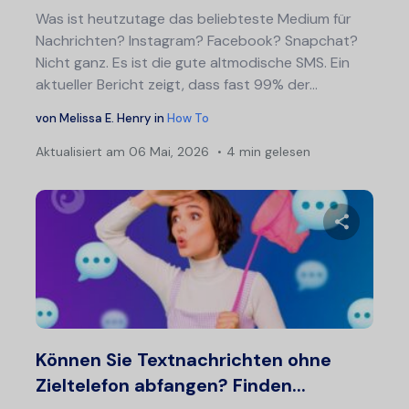
Was ist heutzutage das beliebteste Medium für
Nachrichten? Instagram? Facebook? Snapchat?
Nicht ganz. Es ist die gute altmodische SMS. Ein
aktueller Bericht zeigt, dass fast 99% der...
von
Melissa E. Henry
in
How To
Aktualisiert am
06 Mai, 2026
4 min gelesen
Diesen A
Twitter
F
Können Sie Textnachrichten ohne
Zieltelefon abfangen? Finden...