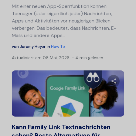
Mit einer neuen App-Sperrfunktion können
Teenager (oder eigentlich jeder) Nachrichten,
Apps und Aktivitäten vor neugierigen Blicken
verbergen. Das bedeutet, dass Nachrichten, E-
Mails und andere Apps...
von
Jeremy Heyer
in
How To
Aktualisiert am
06 Mai, 2026
4 min gelesen
Diesen A
Twitter
F
Kann Family Link Textnachrichten
sehen? Beste Alternativen für...