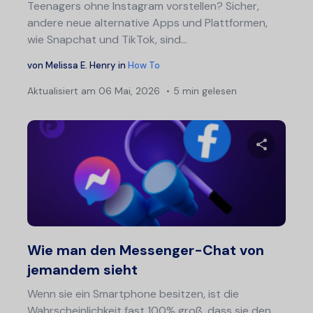
Teenagers ohne Instagram vorstellen? Sicher,
andere neue alternative Apps und Plattformen,
wie Snapchat und TikTok, sind...
von
Melissa E. Henry
in
How To
Aktualisiert am
06 Mai, 2026
5 min gelesen
Diesen A
Twitter
F
Wie man den Messenger-Chat von
jemandem sieht
Wenn sie ein Smartphone besitzen, ist die
Wahrscheinlichkeit fast 100% groß, dass sie den