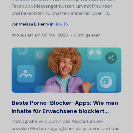
Facebook Messenger nutzen, um mit Freunden
und Bekannten zu chatten. Immerhin über 1,3...
von
Melissa E. Henry
in
How To
Aktualisiert am
06 Mai, 2026
6 min gelesen
Bei
Diesen A
Twitter
F
Beste Porno-Blocker-Apps: Wie man
Inhalte für Erwachsene blockiert...
Pornografie wird durch das Wachstum der
sozialen Medien zugänglicher als je zuvor. Und das