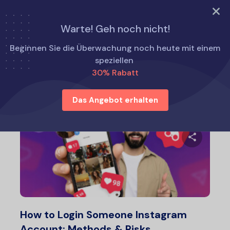
TRY NOW
Warte! Geh noch nicht!
Startseite
Wie man
Beginnen Sie die Überwachung noch heute mit einem
speziellen
30% Rabatt
Wie man
Das Angebot erhalten
Diesen A
Twitter
F
How to Login Someone Instagram
Account: Methods & Risks