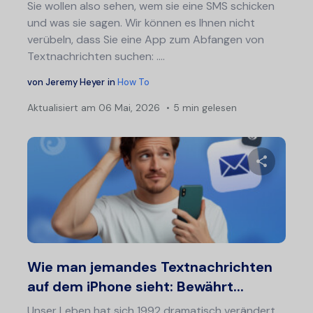
Sie wollen also sehen, wem sie eine SMS schicken
und was sie sagen. Wir können es Ihnen nicht
verübeln, dass Sie eine App zum Abfangen von
Textnachrichten suchen: ....
von
Jeremy Heyer
in
How To
Aktualisiert am
06 Mai, 2026
5 min gelesen
Diesen A
Twitter
F
Wie man jemandes Textnachrichten
auf dem iPhone sieht: Bewährt...
Unser Leben hat sich 1992 dramatisch verändert,