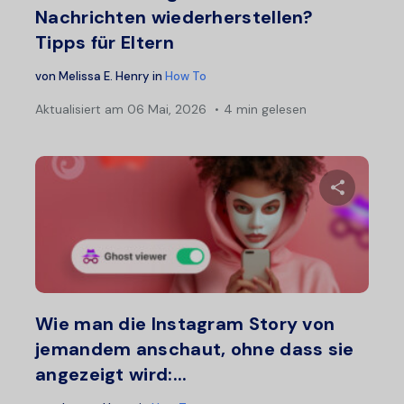
Nachrichten wiederherstellen?
Tipps für Eltern
von
Melissa E. Henry
in
How To
Aktualisiert am
06 Mai, 2026
4 min gelesen
Diesen A
Twitter
F
Wie man die Instagram Story von
jemandem anschaut, ohne dass sie
angezeigt wird:...