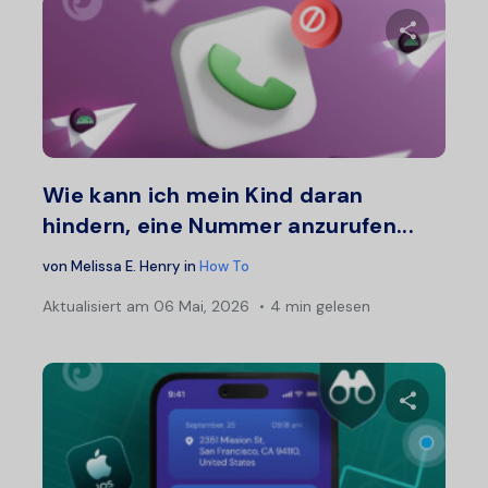
Diesen A
Twitter
F
Wie kann ich mein Kind daran
hindern, eine Nummer anzurufen...
von
Melissa E. Henry
in
How To
Aktualisiert am
06 Mai, 2026
4 min gelesen
Diesen A