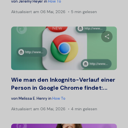
von
Jeremy Heyer
in
How To
Aktualisiert am
06 Mai, 2026
5 min gelesen
Diesen A
Twitter
F
Wie man den Inkognito-Verlauf einer
Person in Google Chrome findet:...
von
Melissa E. Henry
in
How To
Aktualisiert am
06 Mai, 2026
4 min gelesen