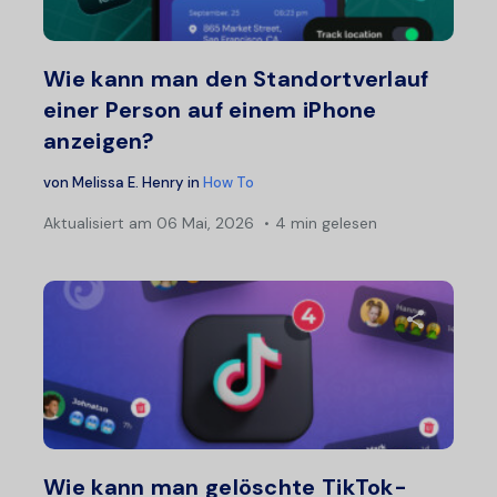
Twitter
F
Wie kann man den Standortverlauf
einer Person auf einem iPhone
anzeigen?
von
Melissa E. Henry
in
How To
Aktualisiert am
06 Mai, 2026
4 min gelesen
Diesen A
Twitter
F
Wie kann man gelöschte TikTok-