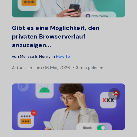
Twitter
F
Gibt es eine Möglichkeit, den
privaten Browserverlauf
anzuzeigen...
von
Melissa E. Henry
in
How To
Aktualisiert am
06 Mai, 2026
3 min gelesen
Diesen A
Twitter
F