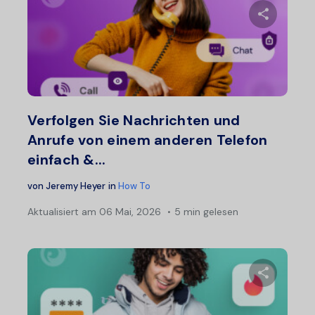
Diesen A
Twitter
F
Verfolgen Sie Nachrichten und
Anrufe von einem anderen Telefon
einfach &...
von
Jeremy Heyer
in
How To
Aktualisiert am
06 Mai, 2026
5 min gelesen
Diesen A