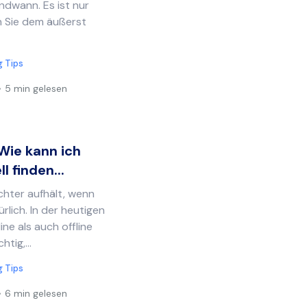
endwann. Es ist nur
ch Sie dem äußerst
g Tips
5 min gelesen
 Wie kann ich
 finden...
ochter aufhält, wenn
ürlich. In der heutigen
ine als auch offline
htig,...
g Tips
6 min gelesen