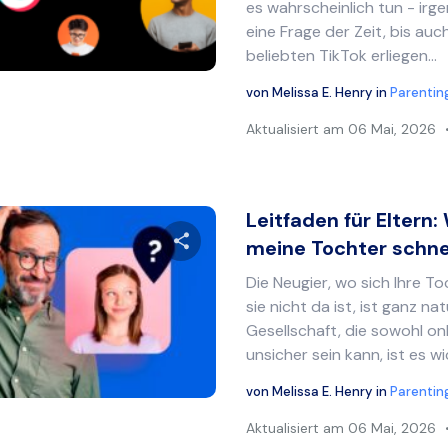
es wahrscheinlich tun - irg
eine Frage der Zeit, bis au
Twitter
Facebook
Link kopieren
beliebten TikTok erliegen...
von
Melissa E. Henry
in
Parentin
Aktualisiert am
06 Mai, 2026
Leitfaden für Eltern:
meine Tochter schnell
Die Neugier, wo sich Ihre T
Diesen Artikel teilen
sie nicht da ist, ist ganz nat
Gesellschaft, die sowohl onl
unsicher sein kann, ist es wic
Twitter
Facebook
Link kopieren
von
Melissa E. Henry
in
Parentin
Aktualisiert am
06 Mai, 2026