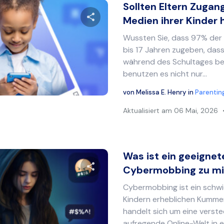
Sollten Eltern Zugan
Medien ihrer Kinder 
Wussten Sie, dass 97% der K
Diesen Artikel teilen
bis 17 Jahren zugeben, dass
während des Schultages be
benutzen es nicht nur...
Twitter
Facebook
Link kopieren
von
Melissa E. Henry
in
Parentin
Aktualisiert am
06 Mai, 2026
Was ist ein geeigne
Cybermobbing zu mi
Cybermobbing ist ein schwi
Diesen Artikel teilen
Kindern erheblichen Kummer
handelt sich um eine verste
aufregende Online-Welt in ei