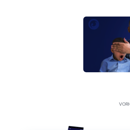
Beitragsnavigat
VORH