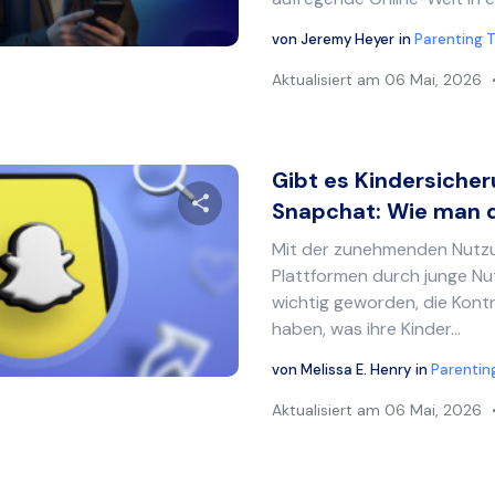
Twitter
Facebook
Link kopieren
von
Jeremy Heyer
in
Parenting T
Aktualisiert am
06 Mai, 2026
Gibt es Kindersiche
Snapchat: Wie man di
Mit der zunehmenden Nutzu
Diesen Artikel teilen
Plattformen durch junge Nutz
wichtig geworden, die Kontr
haben, was ihre Kinder...
Twitter
Facebook
Link kopieren
von
Melissa E. Henry
in
Parentin
Aktualisiert am
06 Mai, 2026