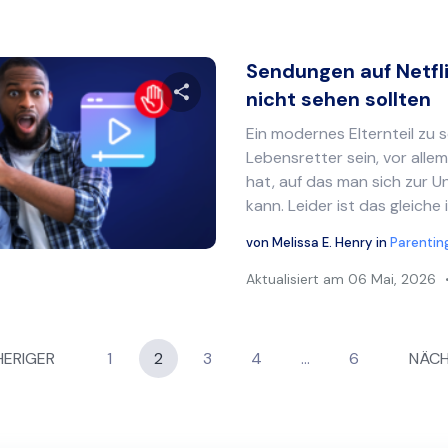
Sendungen auf Netfli
nicht sehen sollten
Ein modernes Elternteil zu s
Diesen Artikel teilen
Lebensretter sein, vor alle
hat, auf das man sich zur U
kann. Leider ist das gleiche i
Twitter
Facebook
Link kopieren
von
Melissa E. Henry
in
Parentin
Aktualisiert am
06 Mai, 2026
ion
ERIGER
1
2
3
4
...
6
NÄCH