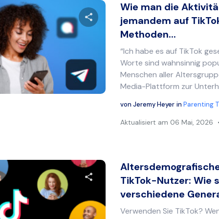
Wie man die Aktivit
jemandem auf TikTok
Methoden...
Diesen Artikel teilen
“Ich habe es auf TikTok ges
Worte sind wahnsinnig pop
Menschen aller Altersgrupp
Twitter
Facebook
Link kopieren
Media-Plattform zur Unterha
von
Jeremy Heyer
in
Parenting T
Aktualisiert am
06 Mai, 2026
Altersdemografische
TikTok-Nutzer: Wie 
verschiedene Genera
Diesen Artikel teilen
Verwenden Sie TikTok? Wen