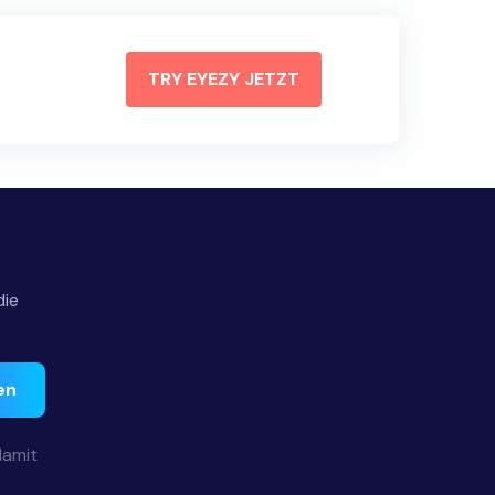
TRY EYEZY JETZT
die
en
damit