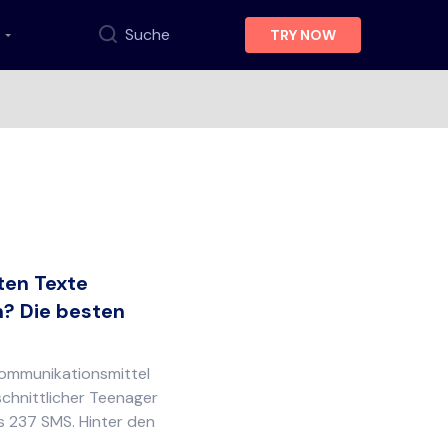
Suche
TRY NOW
ten Texte
? Die besten
 Kommunikationsmittel
schnittlicher Teenager
s 237 SMS. Hinter den