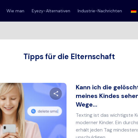
Wie man
Eyezy-Alternativen
Industrie-Nachrichten
Tipps für die Elternschaft
Kann ich die gelösch
meines Kindes sehen
Wege...
Diesen Artikel teilen
Texting ist das wichtigste
moderner Kinder. Ein durch
erhält jeden Tag mindesten
Twitter
Facebook
Link kopieren
unschuldigen...