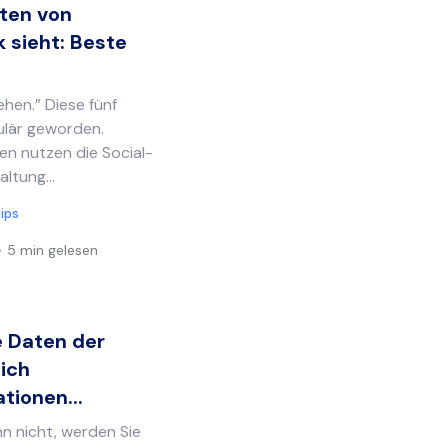
äten von
 sieht: Beste
ehen.” Diese fünf
ulär geworden.
en nutzen die Social-
ltung...
ips
5 min gelesen
 Daten der
sich
tionen...
n nicht, werden Sie