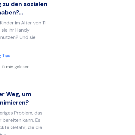
g zu den sozialen
haben?...
inder im Alter von 11
 sie ihr Handy
nutzen? Und sie
g Tips
5 min gelesen
ter Weg, um
nimieren?
eriges Problem, das
 bereiten kann. Es
ckte Gefahr, die die
ne...