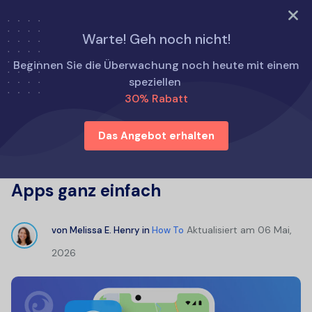
TRY NOW
Warte! Geh noch nicht!
Startseite
Wie man
Beginnen Sie die Überwachung noch heute mit einem
Verfolgen Sie den Standort von Telefonnummern mit
speziellen
diesen Top-Apps ganz einfach
30% Rabatt
Das Angebot erhalten
Verfolgen Sie den Standort von
Telefonnummern mit diesen Top-
Apps ganz einfach
Aktualisiert am
06 Mai,
von
Melissa E. Henry
in
How To
2026