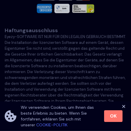
Italiano
Haftungsausschluss
Português
Eyezy-SOFTWARE IST NUR FÜR DEN LEGALEN GEBRAUCH BESTIMMT.
Die Installation der lizenzierten Software auf einem Gerät, dessen
Türkçe
Eigentümer Sie nicht sind, verstößt gegen das geltende Recht und
die Gesetze Ihrer örtlichen Gerichtsbarkeit. Das Gesetz verlangt
im Allgemeinen, dass Sie die Eigentümer der Geräte, auf denen Sie
Polski
die lizenzierte Software zu installieren beabsichtigen, darüber
informieren. Die Verletzung dieser Vorschrift kann zu
schwerwiegenden monetären und strafrechtlichen Strafen führen,
die dem Verletzer auferlegt werden. Sie sollten sich vor der
Installation und Verwendung der lizenzierten Software mit Ihrem
eigenen Rechtsberater über die Rechtmäßigkeit der Verwendung
der lizenzierten Software in Ihrem Rechtsgebiet beraten. Sie
tragen die alleinige Verantwortung für die Installation der
Wir verwenden Cookies, um Ihnen das
lizenzierten Software auf einem solchen Gerät, und Sie sind sich
beste Erlebnis zu bieten. Wenn Sie
OK
bewusst, dass Eyezy nicht dafür verantwortlich gemacht werden
fortfahren, erklären Sie sich mit
kann.
unserer
COOKIE-POLITIK