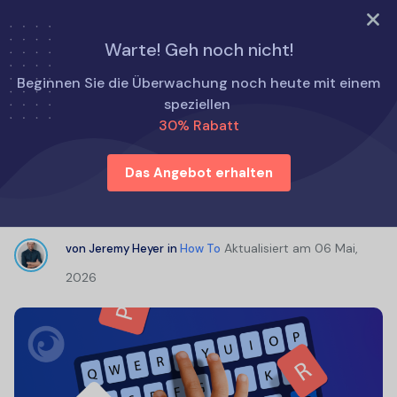
TRY NOW
Warte! Geh noch nicht!
Startseite
Wie man
Beginnen Sie die Überwachung noch heute mit einem
Keylogger Ferninstallation: Schritt-für-Schritt-Anleitung
speziellen
30% Rabatt
Keylogger Ferninstallation: Schritt-
Das Angebot erhalten
für-Schritt-Anleitung
Aktualisiert am
06 Mai,
von
Jeremy Heyer
in
How To
2026