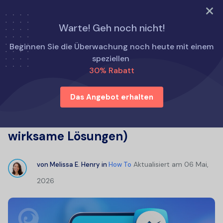
TRY NOW
Warte! Geh noch nicht!
Startseite
Wie man
Beginnen Sie die Überwachung noch heute mit einem
Gelöschte Nachrichten im Messenger wiederherstellen (4
speziellen
wirksame Lösungen)
30% Rabatt
Das Angebot erhalten
Gelöschte Nachrichten im
Messenger wiederherstellen (4
wirksame Lösungen)
Aktualisiert am
06 Mai,
von
Melissa E. Henry
in
How To
2026