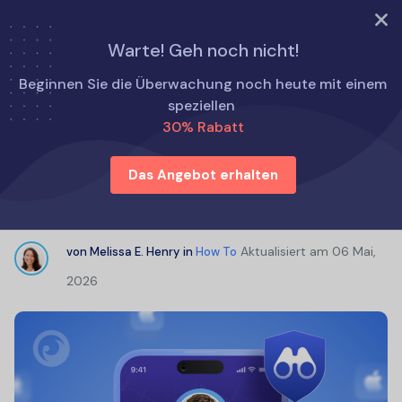
TRY NOW
Warte! Geh noch nicht!
Startseite
Wie man
Beginnen Sie die Überwachung noch heute mit einem
How Can I See My Child’s Location on an iPhone? Q&A
speziellen
30% Rabatt
How Can I See My Child’s Location
Das Angebot erhalten
on an iPhone? Q&A
Aktualisiert am
06 Mai,
von
Melissa E. Henry
in
How To
2026