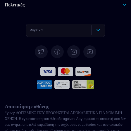
Πολιτικές
Αγγλικά
Γερμανικά
Español
Γαλλικά
Ιταλικά
Αποποίηση ευθύνης
Πορτογαλικά
Eyezy ΛΟΓΙΣΜΙΚΟ ΠΟΥ ΠΡΟΟΡΙΖΕΤΑΙ ΑΠΟΚΛΕΙΣΤΙΚΑ ΓΙΑ ΝΟΜΙΜΗ
ΧΡΗΣΗ. Η εγκατάσταση του Αδειοδοτημένου Λογισμικού σε συσκευή που δεν
Türkçe
σας ανήκει αποτελεί παραβίαση της ισχύουσας νομοθεσίας και των τοπικών
νόμων της δικαιοδοσίας σας. Ο νόμος απαιτεί γενικά να ενημερώσετε τους