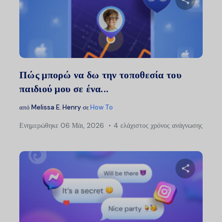
Μοιραστείτ
Twitter
Faceb
Πώς μπορώ να δω την τοποθεσία του
παιδιού μου σε ένα...
από
Melissa E. Henry
σε
How To
Ενημερώθηκε
06 Μάι, 2026
4 ελάχιστος χρόνος ανάγνωσης
Μοιραστείτ