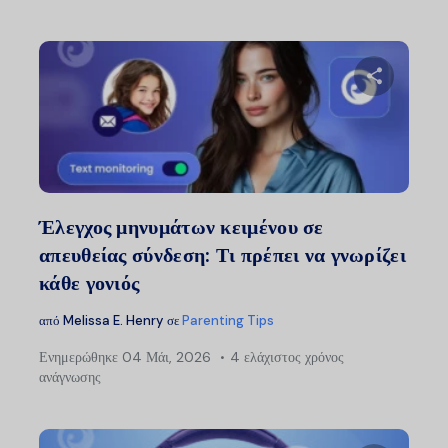
Μοιραστείτ
Twitter
Faceb
Έλεγχος μηνυμάτων κειμένου σε
απευθείας σύνδεση: Τι πρέπει να γνωρίζει
κάθε γονιός
από
Melissa E. Henry
σε
Parenting Tips
Ενημερώθηκε
04 Μάι, 2026
4 ελάχιστος χρόνος
ανάγνωσης