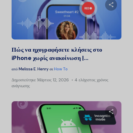
Μοιραστείτ
Twitter
Faceb
Πώς να ηχογραφήσετε κλήσεις στο
iPhone χωρίς ανακοίνωση |...
από
Melissa E. Henry
σε
How To
Δημοσιεύτηκε
Μάρτιος 12, 2026
4 ελάχιστος χρόνος
ανάγνωσης
Μοιραστείτ