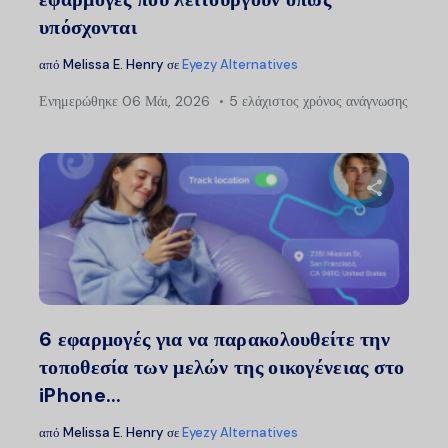
υπόσχονται
από
Melissa E. Henry
σε
Eyezy Alternatives
Ενημερώθηκε
06 Μάι, 2026
5 ελάχιστος χρόνος ανάγνωσης
Μοιραστείτ
Twitter
Faceb
6 εφαρμογές για να παρακολουθείτε την
τοποθεσία των μελών της οικογένειας στο
iPhone...
από
Melissa E. Henry
σε
Eyezy Alternatives