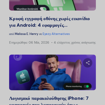
Twitter
Faceb
Κρυφή εγγραφή οθόνης χωρίς εικονίδιο
για Android: 4 εφαρμογές...
από
Melissa E. Henry
σε
Eyezy Alternatives
Ενημερώθηκε
06 Μάι, 2026
4 ελάχιστος χρόνος ανάγνωσης
Μοιραστείτ
Twitter
Faceb
Λογισμικό παρακολούθησης iPhone: 7
εφαρμογές που λειτουργούν όπως