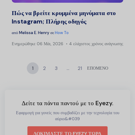
Twitter
Faceb
Πώς να βρείτε κρυμμένα μηνύματα στο
Instagram; Πλήρης οδηγός
από
Melissa E. Henry
σε
How To
Ενημερώθηκε
06 Μάι, 2026
4 ελάχιστος χρόνος ανάγνωσης
1
2
3
…
21
ΕΠΟΜΕΝΟ
Δείτε τα πάντα παντού με το Eyezy.
Εφαρμογή για γονείς που συμβαδίζει με την τεχνολογία του
αύριο&#039
ΔΟΚΙΜΑΣΤΕ ΤΟ EYEZY ΤΩΡΑ