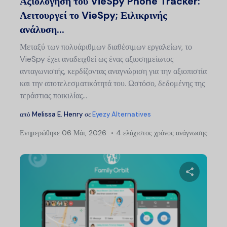
Αξιολόγηση του VieSpy Phone Tracker:
Λειτουργεί το VieSpy; Ειλικρινής
ανάλυση...
Μεταξύ των πολυάριθμων διαθέσιμων εργαλείων, το
VieSpy έχει αναδειχθεί ως ένας αξιοσημείωτος
ανταγωνιστής, κερδίζοντας αναγνώριση για την αξιοπιστία
και την αποτελεσματικότητά του. Ωστόσο, δεδομένης της
τεράστιας ποικιλίας...
από
Melissa E. Henry
σε
Eyezy Alternatives
Ενημερώθηκε
06 Μάι, 2026
4 ελάχιστος χρόνος ανάγνωσης
Μοιραστείτ