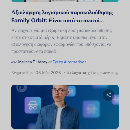
Twitter
Faceb
Αξιολόγηση λογισμικού παρακολούθησης
Family Orbit: Είναι αυτό το σωστό...
Αν ψάχνετε για μια εξαιρετική λύση παρακολούθησης,
είστε στο σωστό μέρος. Είμαστε αφοσιωμένοι στην
αξιολόγηση διαφόρων εφαρμογών που υπόσχονται να
προστατεύουν τα παιδιά...
από
Melissa E. Henry
σε
Eyezy Alternatives
Ενημερώθηκε
06 Μάι, 2026
5 ελάχιστος χρόνος ανάγνωσης
Πλ
άρ
Μοιραστείτ