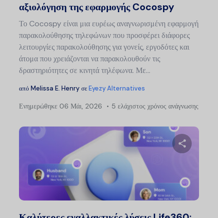
αξιολόγηση της εφαρμογής Cocospy
Το Cocospy είναι μια ευρέως αναγνωρισμένη εφαρμογή
παρακολούθησης τηλεφώνων που προσφέρει διάφορες
λειτουργίες παρακολούθησης για γονείς, εργοδότες και
άτομα που χρειάζονται να παρακολουθούν τις
δραστηριότητες σε κινητά τηλέφωνα. Με…
από
Melissa E. Henry
σε
Eyezy Alternatives
Ενημερώθηκε
06 Μάι, 2026
5 ελάχιστος χρόνος ανάγνωσης
Μοιραστείτ
Twitter
Faceb
Καλύτερες εναλλακτικές λύσεις Life360: