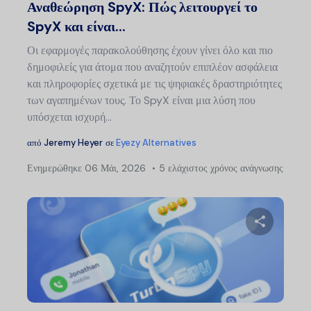
Αναθεώρηση SpyX: Πώς λειτουργεί το
SpyX και είναι...
Οι εφαρμογές παρακολούθησης έχουν γίνει όλο και πιο
δημοφιλείς για άτομα που αναζητούν επιπλέον ασφάλεια
και πληροφορίες σχετικά με τις ψηφιακές δραστηριότητες
των αγαπημένων τους. Το SpyX είναι μια λύση που
υπόσχεται ισχυρή...
από
Jeremy Heyer
σε
Eyezy Alternatives
Ενημερώθηκε
06 Μάι, 2026
5 ελάχιστος χρόνος ανάγνωσης
Μοιραστείτ
Twitter
Faceb