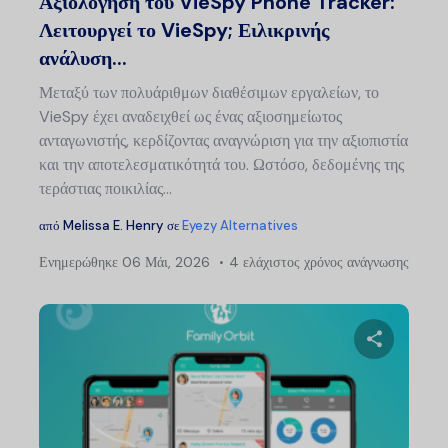
Αξιολόγηση του VieSpy Phone Tracker:
Λειτουργεί το VieSpy; Ειλικρινής
ανάλυση...
Μεταξύ των πολυάριθμων διαθέσιμων εργαλείων, το
VieSpy έχει αναδειχθεί ως ένας αξιοσημείωτος
ανταγωνιστής, κερδίζοντας αναγνώριση για την αξιοπιστία
και την αποτελεσματικότητά του. Ωστόσο, δεδομένης της
τεράστιας ποικιλίας...
από
Melissa E. Henry
σε
Eyezy Alternatives
Ενημερώθηκε
06 Μάι, 2026
4 ελάχιστος χρόνος ανάγνωσης
Μοιραστείτ