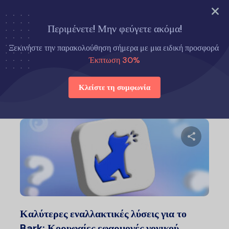
ΔΟΚΙΜΑΣΤΕ ΤΩΡΑ
Περιμένετε! Μην φεύγετε ακόμα!
Αρχική σελίδα
Eyezy Εναλλακτικές λύσεις
Ξεκινήστε την παρακολούθηση σήμερα με μια ειδική προσφορά
Έκπτωση 30%
Eyezy Εναλλακτικές λύσεις
Κλείστε τη συμφωνία
Μοιραστείτ
Twitter
Faceb
Καλύτερες εναλλακτικές λύσεις για το
Bark: Κορυφαίες εφαρμογές γονικού