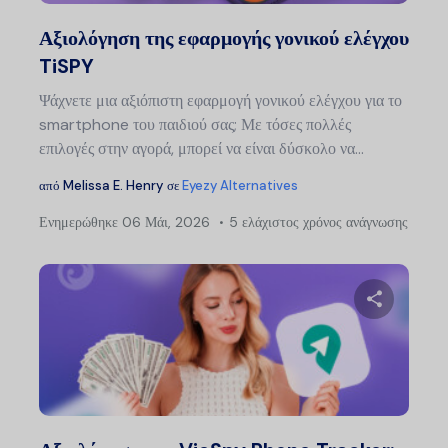
Twitter
Faceb
Αξιολόγηση της εφαρμογής γονικού ελέγχου
TiSPY
Ψάχνετε μια αξιόπιστη εφαρμογή γονικού ελέγχου για το
smartphone του παιδιού σας; Με τόσες πολλές
επιλογές στην αγορά, μπορεί να είναι δύσκολο να...
από
Melissa E. Henry
σε
Eyezy Alternatives
Ενημερώθηκε
06 Μάι, 2026
5 ελάχιστος χρόνος ανάγνωσης
Μοιραστείτ
Twitter
Faceb