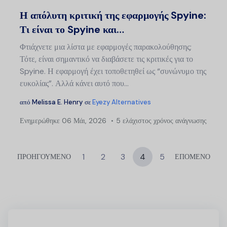
Twitter
Faceb
Η απόλυτη κριτική της εφαρμογής Spyine:
Τι είναι το Spyine και…
Φτιάχνετε μια λίστα με εφαρμογές παρακολούθησης;
Τότε, είναι σημαντικό να διαβάσετε τις κριτικές για το
Spyine. Η εφαρμογή έχει τοποθετηθεί ως “συνώνυμο της
ευκολίας”. Αλλά κάνει αυτό που...
από
Melissa E. Henry
σε
Eyezy Alternatives
Ενημερώθηκε
06 Μάι, 2026
5 ελάχιστος χρόνος ανάγνωσης
1
2
3
4
5
ΠΡΟΗΓΟΥΜΕΝΟ
ΕΠΟΜΕΝΟ