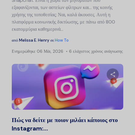
Snapchat. Είναι η χώρα των μηνυμάτων που
εξαφανίζονται, των αστείων φίλτρων και... της κοινής
χρήσης της τοποθεσίας; Ναι, καλά άκουσες. Αυτή η
πλατφόρμα κοινωνικής δικτύωσης, με πάνω από 800
εκατομμύρια καθημερινά...
από
Melissa E. Henry
σε
How To
Ενημερώθηκε
06 Μάι, 2026
6 ελάχιστος χρόνος ανάγνωσης
Πλ
άρ
Μοιραστείτ
Twitter
Faceb
Πώς να δείτε με ποιον μιλάει κάποιος στο
Instagram:…