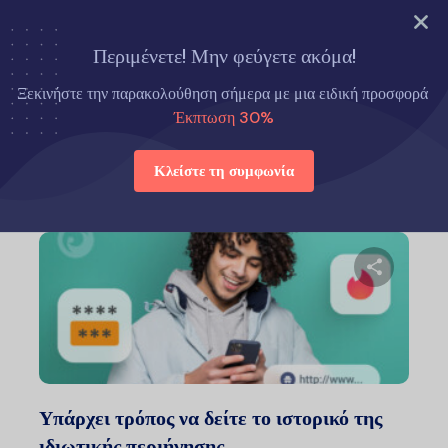
ΔΟΚΙΜΑΣΤΕ ΤΩΡΑ
Περιμένετε! Μην φεύγετε ακόμα!
Αρχική σελίδα
Πώς να
Ξεκινήστε την παρακολούθηση σήμερα με μια ειδική προσφορά
Έκπτωση 30%
Πώς να
Κλείστε τη συμφωνία
Μοιραστείτ
Twitter
Faceb
Υπάρχει τρόπος να δείτε το ιστορικό της
ιδιωτικής περιήγησης…