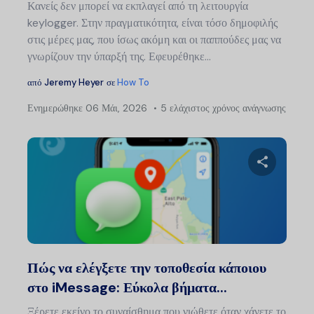
Κανείς δεν μπορεί να εκπλαγεί από τη λειτουργία
keylogger. Στην πραγματικότητα, είναι τόσο δημοφιλής
στις μέρες μας, που ίσως ακόμη και οι παππούδες μας να
γνωρίζουν την ύπαρξή της. Εφευρέθηκε...
από
Jeremy Heyer
σε
How To
Ενημερώθηκε
06 Μάι, 2026
5 ελάχιστος χρόνος ανάγνωσης
Μοιραστείτ
Twitter
Faceb
Πώς να ελέγξετε την τοποθεσία κάποιου
στο iMessage: Εύκολα βήματα...
Ξέρετε εκείνο το συναίσθημα που νιώθετε όταν χάνετε το