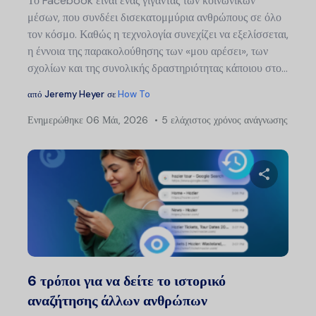
Το Facebook είναι ένας γίγαντας των κοινωνικών
μέσων, που συνδέει δισεκατομμύρια ανθρώπους σε όλο
τον κόσμο. Καθώς η τεχνολογία συνεχίζει να εξελίσσεται,
η έννοια της παρακολούθησης των «μου αρέσει», των
σχολίων και της συνολικής δραστηριότητας κάποιου στο...
από
Jeremy Heyer
σε
How To
Ενημερώθηκε
06 Μάι, 2026
5 ελάχιστος χρόνος ανάγνωσης
Μοιραστείτ
Twitter
Faceb
6 τρόποι για να δείτε το ιστορικό
αναζήτησης άλλων ανθρώπων