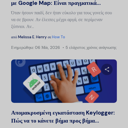
με Google Map: Είναι πραγματικά...
Όταν ήσουν παιδί, δεν ήταν εύκολο για τους γονείς σου
να σε βρουν. Αν έλειπες μέχρι αργά, σε περίμεναν
ξύπνιοι. Αν...
από
Melissa E. Henry
σε
How To
Ενημερώθηκε
06 Μάι, 2026
5 ελάχιστος χρόνος ανάγνωσης
Μοιραστείτ
Twitter
Faceb
Απομακρυσμένη εγκατάσταση Keylogger:
Πώς να το κάνετε βήμα προς βήμα...