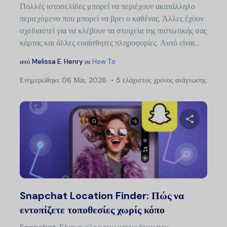
Πολλές ιστοσελίδες μπορεί να περιέχουν ακατάλληλο
περιεχόμενο που μπορεί να βρει ο καθένας. Άλλες έχουν
σχεδιαστεί για να κλέβουν τα στοιχεία της πιστωτικής σας
κάρτας και άλλες ευαίσθητες πληροφορίες. Αυτό είναι…
από
Melissa E. Henry
σε
How To
Ενημερώθηκε
06 Μάι, 2026
5 ελάχιστος χρόνος ανάγνωσης
Μοιραστείτ
Twitter
Faceb
Snapchat Location Finder: Πώς να
εντοπίζετε τοποθεσίες χωρίς κόπο