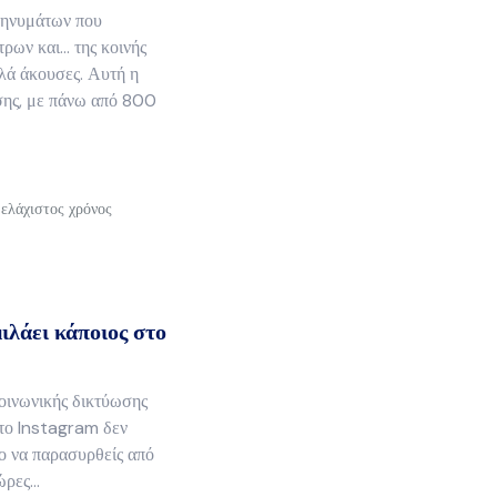
μηνυμάτων που
ρων και... της κοινής
αλά άκουσες. Αυτή η
σης, με πάνω από 800
 ελάχιστος χρόνος
μιλάει κάποιος στο
κοινωνικής δικτύωσης
ι το Instagram δεν
λο να παρασυρθείς από
ρες...