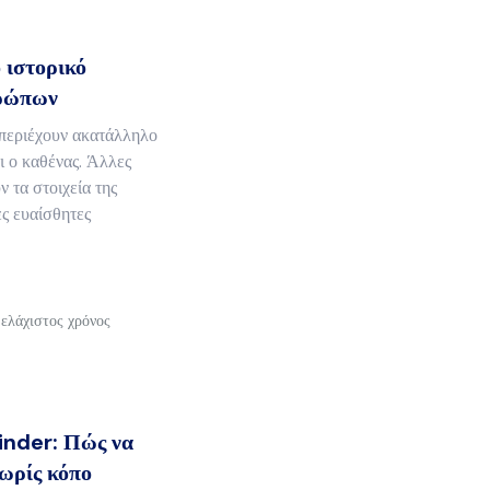
ο ιστορικό
θρώπων
 περιέχουν ακατάλληλο
ι ο καθένας. Άλλες
ν τα στοιχεία της
ες ευαίσθητες
 ελάχιστος χρόνος
inder: Πώς να
χωρίς κόπο