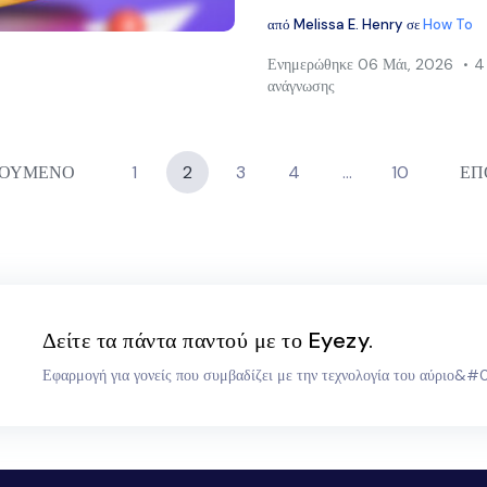
Twitter
Facebook
Αντιγραφή συνδέσμου
από
Melissa E. Henry
σε
How To
Ενημερώθηκε
06 Μάι, 2026
4
ανάγνωσης
ΓΟΥΜΕΝΟ
1
2
3
4
…
10
ΕΠ
Δείτε τα πάντα παντού με το Eyezy.
Εφαρμογή για γονείς που συμβαδίζει με την τεχνολογία του αύριο&