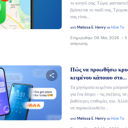
το κινητό σας; Τώρα, φανταστεί
βρίσκεται το παιδί σας. Τρομακτ
σας είναι...
Twitter
Facebook
Αντιγραφή συνδέσμου
από
Melissa E. Henry
σε
How To
Ενημερώθηκε
06 Μάι, 2026
5
ανάγνωσης
Πώς να προωθήσω κρυ
κειμένου κάποιου στο...
Τα μηνύματα κειμένου μπορού
Μοιραστείτε αυτό το άρθρο
για ένα άτομο - τις σκέψεις, τα 
βαθύτερες επιθυμίες του. Αλλά 
να παρακολουθείτε...
Twitter
Facebook
Αντιγραφή συνδέσμου
από
Melissa E. Henry
σε
How To