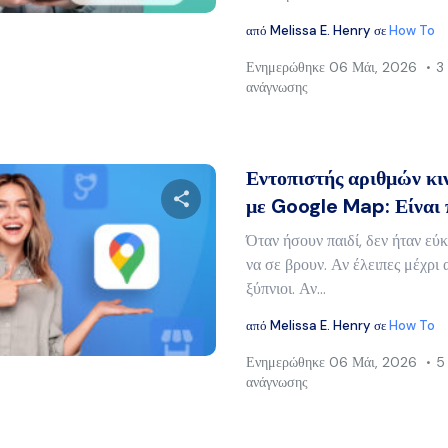
από
Melissa E. Henry
σε
How To
Ενημερώθηκε
06 Μάι, 2026
3
ανάγνωσης
Εντοπιστής αριθμών κ
με Google Map: Είναι 
Όταν ήσουν παιδί, δεν ήταν εύκ
Μοιραστείτε αυτό το άρθρο
να σε βρουν. Αν έλειπες μέχρι 
ξύπνιοι. Αν...
από
Melissa E. Henry
σε
How To
Twitter
Facebook
Αντιγραφή συνδέσμου
Ενημερώθηκε
06 Μάι, 2026
5
ανάγνωσης