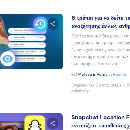
6 τρόποι για να δείτε τ
αναζήτησης άλλων αν
Πολλές ιστοσελίδες μπορεί να
Μοιραστείτε αυτό το άρθρο
περιεχόμενο που μπορεί να βρε
έχουν σχεδιαστεί για να κλέβου
πιστωτικής σας κάρτας και άλλ
πληροφορίες. Αυτό είναι…
Twitter
Facebook
Αντιγραφή συνδέσμου
από
Melissa E. Henry
σε
How To
Ενημερώθηκε
06 Μάι, 2026
5
ανάγνωσης
Snapchat Location F
εντοπίζετε τοποθεσίες 