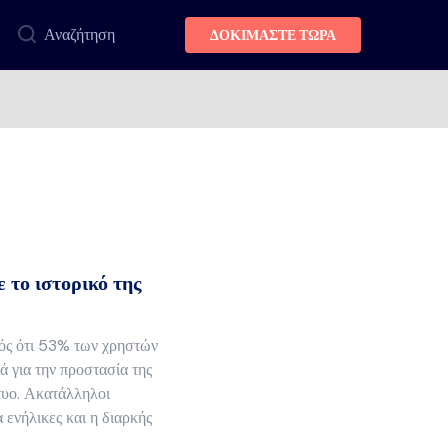
Αναζήτηση
ΔΟΚΙΜΑΣΤΕ ΤΩΡΑ
ε το ιστορικό της
νός ότι 53% των χρηστών
ά για την προστασία της
κτυο. Ακατάλληλοι
α ενήλικες και η διαρκής