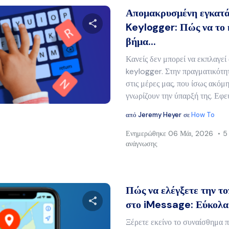
Απομακρυσμένη εγκατ
Keylogger: Πώς να το 
βήμα...
Μοιραστείτε αυτό το άρθρο
Κανείς δεν μπορεί να εκπλαγεί 
keylogger. Στην πραγματικότητ
στις μέρες μας, που ίσως ακόμη
Twitter
Facebook
Αντιγραφή συνδέσμου
γνωρίζουν την ύπαρξή της. Εφευ
από
Jeremy Heyer
σε
How To
Ενημερώθηκε
06 Μάι, 2026
5
ανάγνωσης
Πώς να ελέγξετε την τ
στο iMessage: Εύκολα 
Ξέρετε εκείνο το συναίσθημα π
Μοιραστείτε αυτό το άρθρο