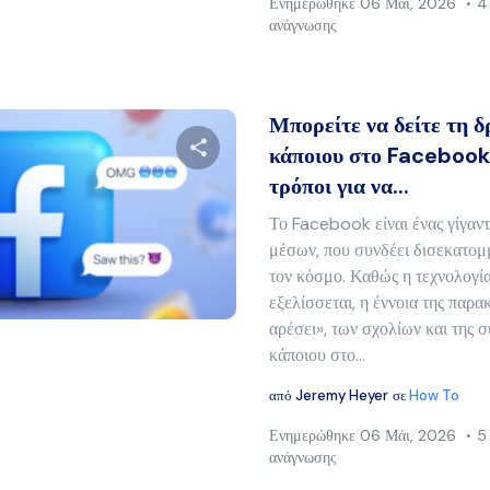
Ενημερώθηκε
06 Μάι, 2026
4
ανάγνωσης
Μπορείτε να δείτε τη 
κάποιου στο Facebook;
τρόποι για να...
Μοιραστείτε αυτό το άρθρο
Το Facebook είναι ένας γίγαν
μέσων, που συνδέει δισεκατομ
τον κόσμο. Καθώς η τεχνολογία
Twitter
Facebook
Αντιγραφή συνδέσμου
εξελίσσεται, η έννοια της παρ
αρέσει», των σχολίων και της 
κάποιου στο...
από
Jeremy Heyer
σε
How To
Ενημερώθηκε
06 Μάι, 2026
5
ανάγνωσης