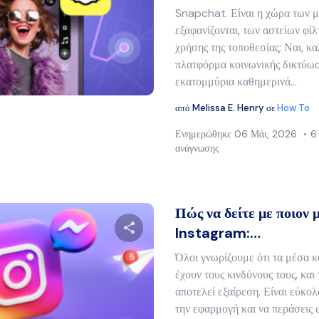
Snapchat. Είναι η χώρα των 
Μοιραστείτε αυτό το άρθρο
εξαφανίζονται, των αστείων φίλτ
χρήσης της τοποθεσίας; Ναι, κ
πλατφόρμα κοινωνικής δικτύω
εκατομμύρια καθημερινά...
Twitter
Facebook
Αντιγραφή συνδέσμου
από
Melissa E. Henry
σε
How To
Ενημερώθηκε
06 Μάι, 2026
6
ανάγνωσης
Πώς να δείτε με ποιον 
Instagram:…
Όλοι γνωρίζουμε ότι τα μέσα 
Μοιραστείτε αυτό το άρθρο
έχουν τους κινδύνους τους, κα
αποτελεί εξαίρεση. Είναι εύκο
την εφαρμογή και να περάσεις ώ