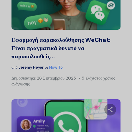
Μοιραστείτ
Twitter
Faceb
Εφαρμογή παρακολούθησης WeChat:
Είναι πραγματικά δυνατό να
παρακολουθείς...
από
Jeremy Heyer
σε
How To
Δημοσιεύτηκε
26 Σεπτεμβρίου 2025
5 ελάχιστος χρόνος
ανάγνωσης
Μοιραστείτ