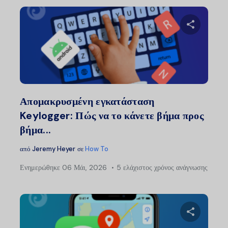
Μοιραστείτ
Twitter
Faceb
Απομακρυσμένη εγκατάσταση
Keylogger: Πώς να το κάνετε βήμα προς
βήμα...
από
Jeremy Heyer
σε
How To
Ενημερώθηκε
06 Μάι, 2026
5 ελάχιστος χρόνος ανάγνωσης