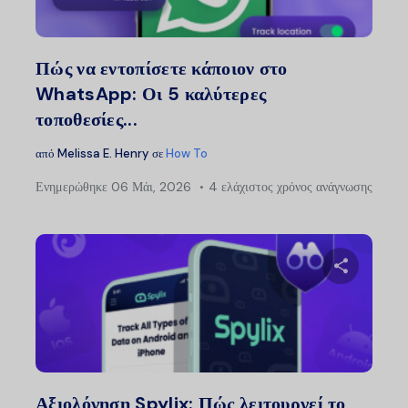
Twitter
Faceb
Πώς να εντοπίσετε κάποιον στο
WhatsApp: Οι 5 καλύτερες
τοποθεσίες...
από
Melissa E. Henry
σε
How To
Ενημερώθηκε
06 Μάι, 2026
4 ελάχιστος χρόνος ανάγνωσης
Μοιραστείτ
Twitter
Faceb
Αξιολόγηση Spylix: Πώς λειτουργεί το