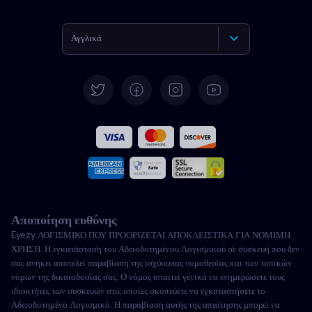
Αγγλικά
Γερμανικά
Español
Γαλλικά
Ιταλικά
Αποποίηση ευθύνης
Πορτογαλικά
Eyezy ΛΟΓΙΣΜΙΚΟ ΠΟΥ ΠΡΟΟΡΙΖΕΤΑΙ ΑΠΟΚΛΕΙΣΤΙΚΑ ΓΙΑ ΝΟΜΙΜΗ
ΧΡΗΣΗ. Η εγκατάσταση του Αδειοδοτημένου Λογισμικού σε συσκευή που δεν
Türkçe
σας ανήκει αποτελεί παραβίαση της ισχύουσας νομοθεσίας και των τοπικών
νόμων της δικαιοδοσίας σας. Ο νόμος απαιτεί γενικά να ενημερώσετε τους
ιδιοκτήτες των συσκευών στις οποίες σκοπεύετε να εγκαταστήσετε το
Πολωνικά
Αδειοδοτημένο Λογισμικό. Η παραβίαση αυτής της απαίτησης μπορεί να