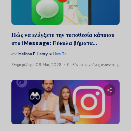
Μοιραστείτ
Twitter
Faceb
Πώς να ελέγξετε την τοποθεσία κάποιου
στο iMessage: Εύκολα βήματα...
από
Melissa E. Henry
σε
How To
Ενημερώθηκε
06 Μάι, 2026
5 ελάχιστος χρόνος ανάγνωσης
Μοιραστείτ
Twitter
Faceb