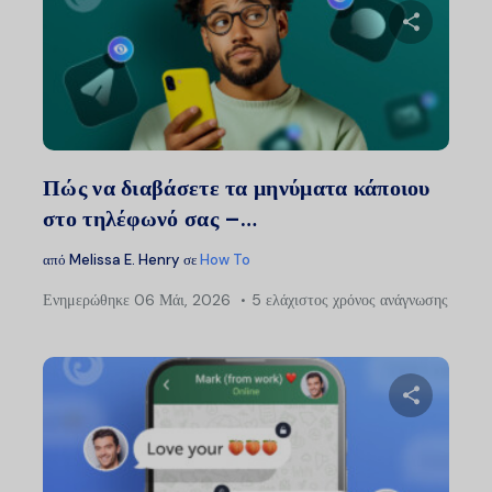
Μοιραστείτ
Twitter
Faceb
Πώς να διαβάσετε τα μηνύματα κάποιου
στο τηλέφωνό σας –…
από
Melissa E. Henry
σε
How To
Ενημερώθηκε
06 Μάι, 2026
5 ελάχιστος χρόνος ανάγνωσης
Μοιραστείτ