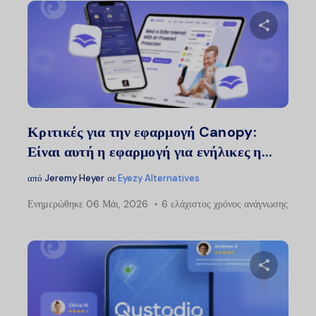
Μοιραστείτ
Twitter
Faceb
Κριτικές για την εφαρμογή Canopy:
Είναι αυτή η εφαρμογή για ενήλικες η...
από
Jeremy Heyer
σε
Eyezy Alternatives
Ενημερώθηκε
06 Μάι, 2026
6 ελάχιστος χρόνος ανάγνωσης
Μοιραστείτ