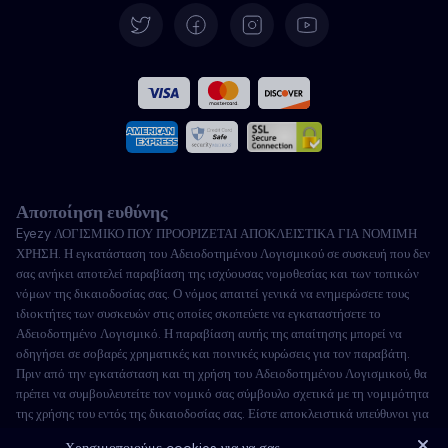
Español
Γαλλικά
Ιταλικά
Αποποίηση ευθύνης
Πορτογαλικά
Eyezy ΛΟΓΙΣΜΙΚΟ ΠΟΥ ΠΡΟΟΡΙΖΕΤΑΙ ΑΠΟΚΛΕΙΣΤΙΚΑ ΓΙΑ ΝΟΜΙΜΗ
ΧΡΗΣΗ. Η εγκατάσταση του Αδειοδοτημένου Λογισμικού σε συσκευή που δεν
Türkçe
σας ανήκει αποτελεί παραβίαση της ισχύουσας νομοθεσίας και των τοπικών
νόμων της δικαιοδοσίας σας. Ο νόμος απαιτεί γενικά να ενημερώσετε τους
ιδιοκτήτες των συσκευών στις οποίες σκοπεύετε να εγκαταστήσετε το
Πολωνικά
Αδειοδοτημένο Λογισμικό. Η παραβίαση αυτής της απαίτησης μπορεί να
οδηγήσει σε σοβαρές χρηματικές και ποινικές κυρώσεις για τον παραβάτη.
Πριν από την εγκατάσταση και τη χρήση του Αδειοδοτημένου Λογισμικού, θα
πρέπει να συμβουλευτείτε τον νομικό σας σύμβουλο σχετικά με τη νομιμότητα
της χρήσης του εντός της δικαιοδοσίας σας. Είστε αποκλειστικά υπεύθυνοι για
την εγκατάσταση του Αδειοδοτημένου Λογισμικού σε τέτοια συσκευή και