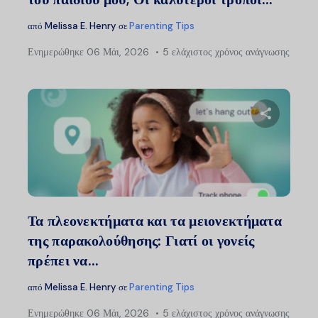
από
Melissa E. Henry
σε
Parenting Tips
Ενημερώθηκε
06 Μάι, 2026
5 ελάχιστος χρόνος ανάγνωσης
Μοιραστείτ
Twitter
Faceb
Τα πλεονεκτήματα και τα μειονεκτήματα
της παρακολούθησης: Γιατί οι γονείς
πρέπει να...
από
Melissa E. Henry
σε
Parenting Tips
Ενημερώθηκε
06 Μάι, 2026
5 ελάχιστος χρόνος ανάγνωσης