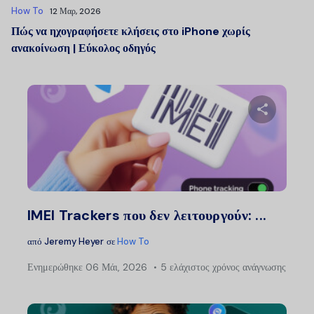
How To
12 Μαρ, 2026
Πώς να ηχογραφήσετε κλήσεις στο iPhone χωρίς
ανακοίνωση | Εύκολος οδηγός
Μοιραστείτ
Twitter
Faceb
IMEI Trackers που δεν λειτουργούν: ...
από
Jeremy Heyer
σε
How To
Ενημερώθηκε
06 Μάι, 2026
5 ελάχιστος χρόνος ανάγνωσης