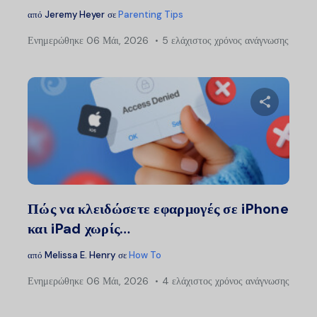
από
Jeremy Heyer
σε
Parenting Tips
Ενημερώθηκε
06 Μάι, 2026
5 ελάχιστος χρόνος ανάγνωσης
Μοιραστείτ
Twitter
Faceb
Πώς να κλειδώσετε εφαρμογές σε iPhone
και iPad χωρίς…
από
Melissa E. Henry
σε
How To
Ενημερώθηκε
06 Μάι, 2026
4 ελάχιστος χρόνος ανάγνωσης