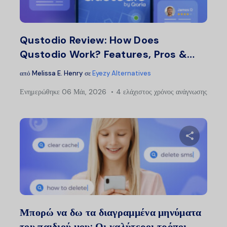
Twitter
Faceb
Qustodio Review: How Does
Qustodio Work? Features, Pros &…
από
Melissa E. Henry
σε
Eyezy Alternatives
Ενημερώθηκε
06 Μάι, 2026
4 ελάχιστος χρόνος ανάγνωσης
Μοιραστείτ
Twitter
Faceb
Μπορώ να δω τα διαγραμμένα μηνύματα
του παιδιού μου; Οι καλύτεροι τρόποι...