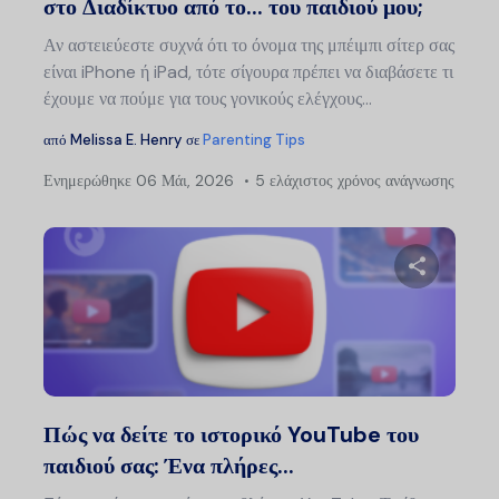
στο Διαδίκτυο από το... του παιδιού μου;
Αν αστειεύεστε συχνά ότι το όνομα της μπέιμπι σίτερ σας
είναι iPhone ή iPad, τότε σίγουρα πρέπει να διαβάσετε τι
έχουμε να πούμε για τους γονικούς ελέγχους...
από
Melissa E. Henry
σε
Parenting Tips
Ενημερώθηκε
06 Μάι, 2026
5 ελάχιστος χρόνος ανάγνωσης
Μοιραστείτ
Twitter
Faceb
Πώς να δείτε το ιστορικό YouTube του
παιδιού σας: Ένα πλήρες...