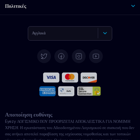
Πολιτικές
Αγγλικά
Γερμανικά
Español
Γαλλικά
Ιταλικά
Αποποίηση ευθύνης
Πορτογαλικά
Eyezy ΛΟΓΙΣΜΙΚΟ ΠΟΥ ΠΡΟΟΡΙΖΕΤΑΙ ΑΠΟΚΛΕΙΣΤΙΚΑ ΓΙΑ ΝΟΜΙΜΗ
ΧΡΗΣΗ. Η εγκατάσταση του Αδειοδοτημένου Λογισμικού σε συσκευή που δεν
Türkçe
σας ανήκει αποτελεί παραβίαση της ισχύουσας νομοθεσίας και των τοπικών