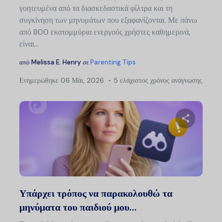
γοητευμένα από τα διασκεδαστικά φίλτρα και τη
συγκίνηση των μηνυμάτων που εξαφανίζονται. Με πάνω
από 800 εκατομμύρια ενεργούς χρήστες καθημερινά,
είναι...
από
Melissa E. Henry
σε
Parenting Tips
Ενημερώθηκε
06 Μάι, 2026
5 ελάχιστος χρόνος ανάγνωσης
Μοιραστείτ
Twitter
Faceb
Υπάρχει τρόπος να παρακολουθώ τα
μηνύματα του παιδιού μου...