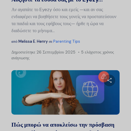
Αν αγαπάτε το Eyezy όσο και εμείς —και αν σας
ενδιαφέρει να βοηθήσετε τους γονείς να προστατεύσουν
τα παιδιά και τους εφήβους τους— ήρθε η ώρα να
διαδώσετε το μήνυμα...
από
Melissa E. Henry
σε
Parenting Tips
Δημοσιεύτηκε
26 Σεπτεμβρίου 2025
5 ελάχιστος χρόνος
ανάγνωσης
Μοιραστείτ
Twitter
Faceb
Πώς μπορώ να αποκλείσω την πρόσβαση