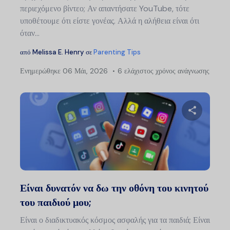
περιεχόμενο βίντεο; Αν απαντήσατε YouTube, τότε
υποθέτουμε ότι είστε γονέας. Αλλά η αλήθεια είναι ότι
όταν...
από
Melissa E. Henry
σε
Parenting Tips
Ενημερώθηκε
06 Μάι, 2026
6 ελάχιστος χρόνος ανάγνωσης
Πλ
άρ
Μοιραστείτ
Twitter
Faceb
Είναι δυνατόν να δω την οθόνη του κινητού
του παιδιού μου;
Είναι ο διαδικτυακός κόσμος ασφαλής για τα παιδιά; Είναι