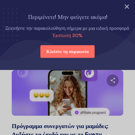
ΔΟΚΙΜΑΣΤΕ ΤΩΡΑ
Περιμένετε! Μην φεύγετε ακόμα!
Αρχική σελίδα
Συμβουλές για γονείς
Ξεκινήστε την παρακολούθηση σήμερα με μια ειδική προσφορά
Έκπτωση 30%
Συμβουλές για γονείς
Κλείστε τη συμφωνία
Μοιραστείτ
Twitter
Faceb
Πρόγραμμα συνεργατών για μαμάδες:
Αυξήστε τα έσοδά σας με το Eyezy…