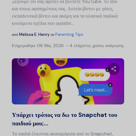
Ξέρουμε ότι σας αρέσει να βλέπετε YouTube. Το ίδιο
και στους αγαπημένους σας. Αστεία βίντεο με γάτες,
εκπαιδευτικά βίντεο και ακόμη και τα κλασικά παιδικά
κινούμενα σχέδια που αγαπάτε...
από
Melissa E. Henry
σε
Parenting Tips
Ενημερώθηκε
06 Μάι, 2026
4 ελάχιστος χρόνος ανάγνωσης
Μοιραστείτ
Twitter
Faceb
Υπάρχει τρόπος να δω το Snapchat του
παιδιού μου;…
Τα παιδιά έλκονται ακαταμάχητα από το Snapchat,