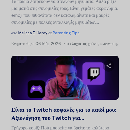
Τα παιδιά λατρεύουν να στέλνουν μηνύματα. Απλά ρίξτε
μια ματιά στις συνομιλίες τους. Είναι γεμάτες ακρωνύμια,
emoji που πιθανότατα δεν καταλαβαίνετε και μακρές
συνομιλίες με πολλές ανταλλαγές μηνυμάτων...
από
Melissa E. Henry
σε
Parenting Tips
Ενημερώθηκε
06 Μάι, 2026
5 ελάχιστος χρόνος ανάγνωσης
Μοιραστείτ
Twitter
Faceb
Είναι το Twitch ασφαλές για το παιδί μου;
Αξιολόγηση του Twitch για...
Γρήγορο κουίζ: Πού μπορείτε να βρείτε το καλύτερο