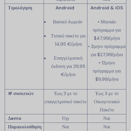
Τιμολόγηση
Android
Android & iOS
Βασικό δωρεάν
• Μηνιαίο
πρόγραμμα για
Τυπικό πακέτο για
$47,99/μήνα
14,95 €/μήνα
• 3μηνο πρόγραμμα
για $27,99/μήνα
Επαγγελματική
• 12μηνο
έκδοση για 29,95
πρόγραμμα για
€/μήνα
$9,99/μήνα
# συσκευών
Έως 3 με το
Έως 3 με το
επαγγελματικό πακέτο
Οικογενειακό
Πακέτο
Δemo
Όχι
Ναι
Παρακολούθηση
Ναι
Ναι