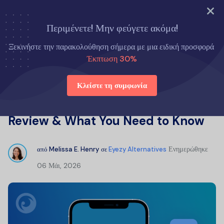
ΔΟΚΙΜΑΣΤΕ ΤΩΡΑ
Περιμένετε! Μην φεύγετε ακόμα!
Αρχική σελίδα
Eyezy Εναλλακτικές λύσεις
Ξεκινήστε την παρακολούθηση σήμερα με μια ειδική προσφορά
Is Snoopza Legit? Full Snoopza Review & What You Need to
Έκπτωση 30%
Know
Κλείστε τη συμφωνία
Is Snoopza Legit? Full Snoopza
Review & What You Need to Know
Ενημερώθηκε
από
Melissa E. Henry
σε
Eyezy Alternatives
06 Μάι, 2026