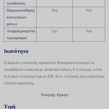
τοποθεσίας
Παρακολούθηση
Ναι
Ναι
κοινωνικών
μέσων
Απομακρυσμένοι
Όχι
Ναι
περιορισμοί
Ικανότητα
Ο δωρεάν εντοπιστής τηλεφώνου Snoopza λειτουργεί σε
οποιαδήποτε συσκευή με Android έκδοση 4 ή νεότερη. Αλλά
το Eyezy λειτουργεί και με IOS. Έτσι, το Eyezy έχει υψηλότερο
επίπεδο ικανότητας.
Νικητής: Eyezy
Τιμή