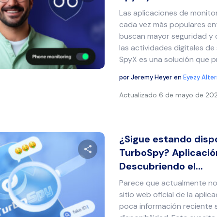
Las aplicaciones de monito
Comparte este artículo
cada vez más populares en
buscan mayor seguridad y 
las actividades digitales de
SpyX es una solución que pr
Twitter
Facebook
Copiar enlace
por
Jeremy Heyer
en
Eyezy Alte
Actualizado
6 de mayo de 20
¿Sigue estando disp
TurboSpy? Aplicació
Descubriendo el...
Comparte este artículo
Parece que actualmente no
sitio web oficial de la apli
poca información reciente 
Twitter
Facebook
Copiar enlace