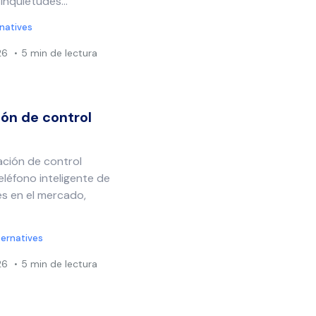
inquietudes...
rnatives
26
5 min de lectura
ión de control
ación de control
eléfono inteligente de
es en el mercado,
ternatives
26
5 min de lectura