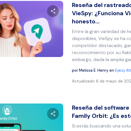
Reseña del rastreado
VieSpy: ¿Funciona Vi
honesto...
Comparte este artículo
Entre la gran variedad de 
disponibles, VieSpy se ha c
competidor destacado, g
Twitter
Facebook
Copiar enlace
reconocimiento por su fiabil
embargo, dada la amplia gam
por
Melissa E. Henry
en
Eyezy Al
Actualizado
6 de mayo de 20
Reseña del software
Family Orbit: ¿Es es
Si estás buscando una sol
Comparte este artículo