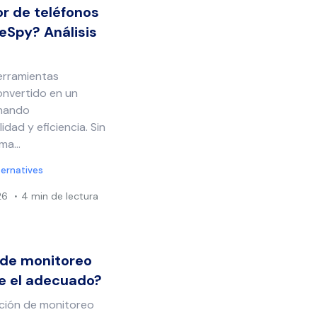
r de teléfonos
eSpy? Análisis
herramientas
onvertido en un
anando
idad y eficiencia. Sin
a...
ternatives
26
4 min de lectura
 de monitoreo
te el adecuado?
ución de monitoreo