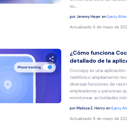
su...
por
Jeremy Heyer
en
Eyezy Alte
Actualizado
6 de mayo de 20
¿Cómo funciona Coc
detallado de la apli
Cocospy es una aplicación
Comparte este artículo
telefónico ampliamente re
diversas funciones de rast
empleadores y personas qu
monitorear actividades móvi
Twitter
Facebook
Copiar enlace
por
Melissa E. Henry
en
Eyezy Al
Actualizado
6 de mayo de 20