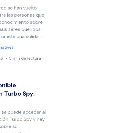
reo se han vuelto
tre las personas que
conocimiento sobre
 sus seres queridos.
omete una sólida...
rnatives
26
5 min de lectura
onible
n Turbo Spy:
 se puede acceder al
cación Turbo Spy y hay
sobre su