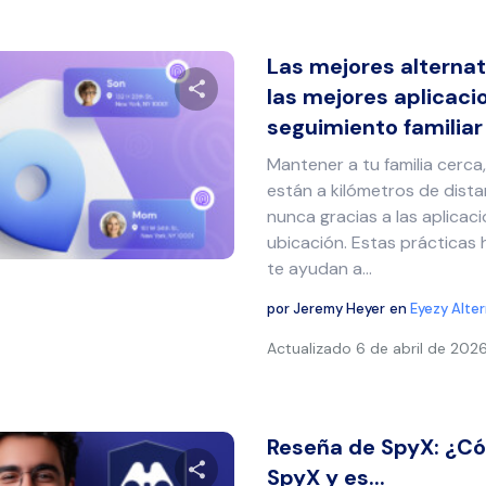
Las mejores alternat
las mejores aplicaci
seguimiento familia
Comparte este artículo
Mantener a tu familia cerca
están a kilómetros de dista
nunca gracias a las aplicac
Twitter
Facebook
Copiar enlace
ubicación. Estas prácticas
te ayudan a...
por
Jeremy Heyer
en
Eyezy Alte
Actualizado
6 de abril de 202
Reseña de SpyX: ¿C
SpyX y es...