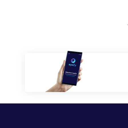
Navegación
de
entradas