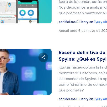
fuera de lo común, estás en
Nos dedicamos a analizar d
que prometen mantener a lo
Twitter
Facebook
Copiar enlace
por
Melissa E. Henry
en
Eyezy Al
Actualizado
6 de mayo de 20
Reseña definitiva de 
Spyine: ¿Qué es Spyin
¿Estás haciendo una lista d
Comparte este artículo
monitoreo? Entonces, es f
las reseñas de Spyine. La a
como “sinónimo de comodid
que promete?
Twitter
Facebook
Copiar enlace
por
Melissa E. Henry
en
Eyezy Al