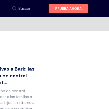
Buscar
PRUEBA AHORA
vas a Bark: las
 de control
t...
ión de control
ar a las familias a
s hijos en Internet.
es para supervisar