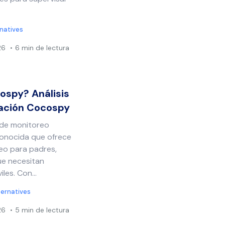
rnatives
26
6 min de lectura
ospy? Análisis
cación Cocospy
 de monitoreo
conocida que ofrece
reo para padres,
e necesitan
les. Con...
ternatives
26
5 min de lectura