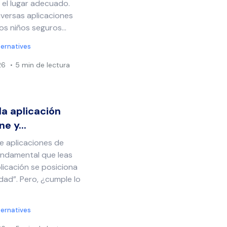
 el lugar adecuado.
iversas aplicaciones
s niños seguros...
ternatives
26
5 min de lectura
la aplicación
e y...
e aplicaciones de
undamental que leas
plicación se posiciona
ad”. Pero, ¿cumple lo
ternatives