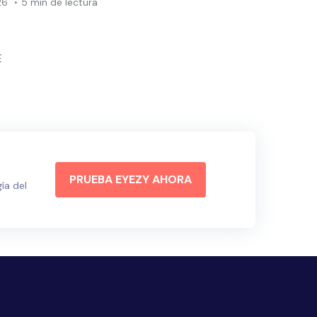
26
5 min de lectura
E
PRUEBA EYEZY AHORA
ía del