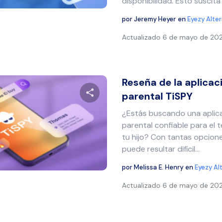
disponibilidad. Esto suscita 
por
Jeremy Heyer
en
Eyezy Alte
Actualizado
6 de mayo de 20
Reseña de la aplicac
parental TiSPY
¿Estás buscando una aplic
Comparte este artículo
parental confiable para el t
tu hijo? Con tantas opcion
puede resultar difícil...
Twitter
Facebook
Copiar enlace
por
Melissa E. Henry
en
Eyezy Al
Actualizado
6 de mayo de 20