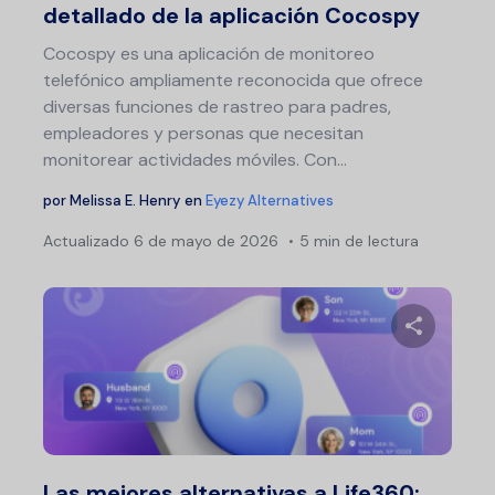
detallado de la aplicación Cocospy
Cocospy es una aplicación de monitoreo
telefónico ampliamente reconocida que ofrece
diversas funciones de rastreo para padres,
empleadores y personas que necesitan
monitorear actividades móviles. Con...
por
Melissa E. Henry
en
Eyezy Alternatives
Actualizado
6 de mayo de 2026
5 min de lectura
Comparte 
Twitter
F
Las mejores alternativas a Life360: