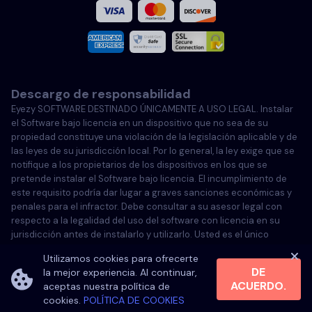
Francés
Italiano
Descargo de responsabilidad
Portugués
Eyezy SOFTWARE DESTINADO ÚNICAMENTE A USO LEGAL. Instalar
el Software bajo licencia en un dispositivo que no sea de su
Türkçe
propiedad constituye una violación de la legislación aplicable y de
las leyes de su jurisdicción local. Por lo general, la ley exige que se
notifique a los propietarios de los dispositivos en los que se
Polski
pretende instalar el Software bajo licencia. El incumplimiento de
este requisito podría dar lugar a graves sanciones económicas y
penales para el infractor. Debe consultar a su asesor legal con
respecto a la legalidad del uso del software con licencia en su
jurisdicción antes de instalarlo y utilizarlo. Usted es el único
responsable de instalar el software con licencia en dicho
Utilizamos cookies para ofrecerte
dispositivo y es consciente de que Eyezy no se hace responsable.
DE
la mejor experiencia. Al continuar,
ACUERDO.
aceptas nuestra política de
cookies.
POLÍTICA DE COOKIES
©
2026
Eyezy. All rights reserved.