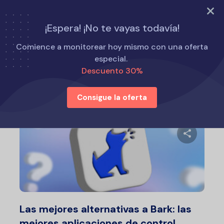
PRUEBA AHORA
¡Espera! ¡No te vayas todavía!
Inicio
Alternativas a Eyezy
Comience a monitorear hoy mismo con una oferta
especial.
Descuento 30%
Alternativas a Eyezy
Consigue la oferta
Comparte 
Twitter
F
Las mejores alternativas a Bark: las
mejores aplicaciones de control