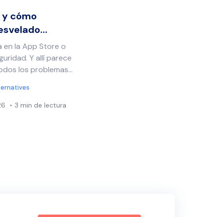
o y cómo
esvelado...
a en la App Store o
ridad. Y allí parece
odos los problemas...
ternatives
26
3 min de lectura