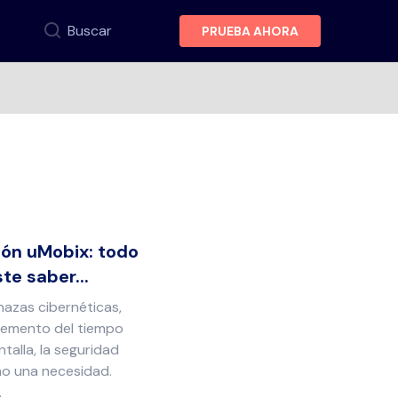
Buscar
PRUEBA AHORA
ión uMobix: todo
te saber...
azas cibernéticas,
ncremento del tiempo
talla, la seguridad
ino una necesidad.
.