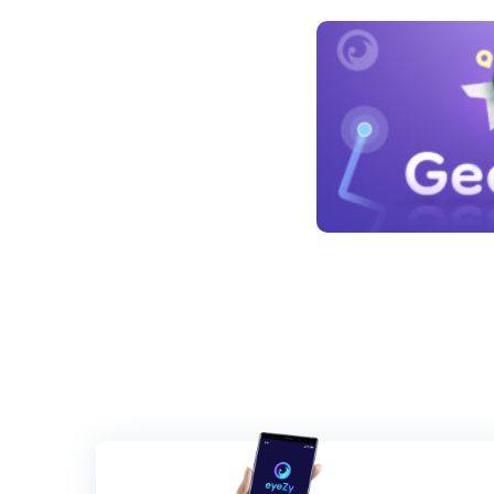
Navegación
de
entradas