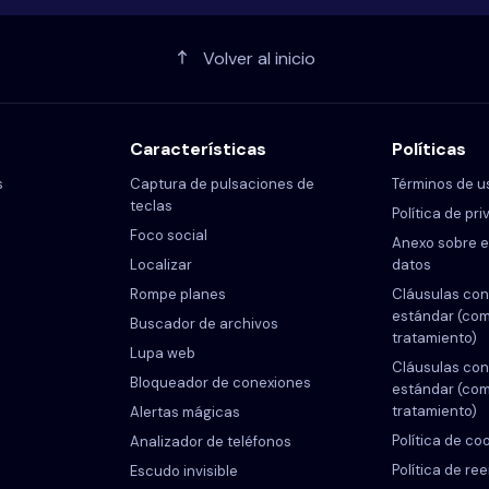
Volver al inicio
Características
Políticas
s
Captura de pulsaciones de
Términos de u
teclas
Política de pr
Foco social
Anexo sobre e
Localizar
datos
Rompe planes
Cláusulas con
estándar (com
Buscador de archivos
tratamiento)
Lupa web
Cláusulas con
Bloqueador de conexiones
estándar (co
tratamiento)
Alertas mágicas
Política de co
Analizador de teléfonos
Política de re
Escudo invisible