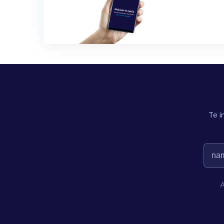
Te i
A