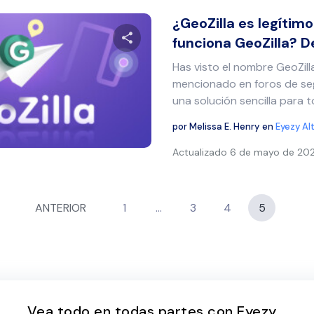
¿GeoZilla es legítim
funciona GeoZilla? D
Has visto el nombre GeoZill
Comparte este artículo
mencionado en foros de segu
una solución sencilla para t
por
Melissa E. Henry
en
Eyezy Al
Twitter
Facebook
Copiar enlace
Actualizado
6 de mayo de 20
ANTERIOR
1
…
3
4
5
Vea todo en todas partes con Eyezy.