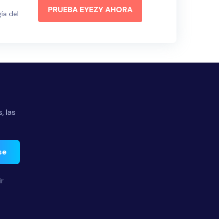
PRUEBA EYEZY AHORA
ía del
, las
se
ir