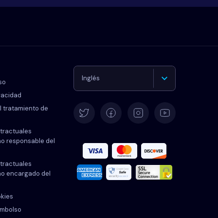
Inglés
so
ivacidad
Alemán
l tratamiento de
tractuales
Español
o responsable del
Francés
tractuales
mo encargado del
Italiano
okies
embolso