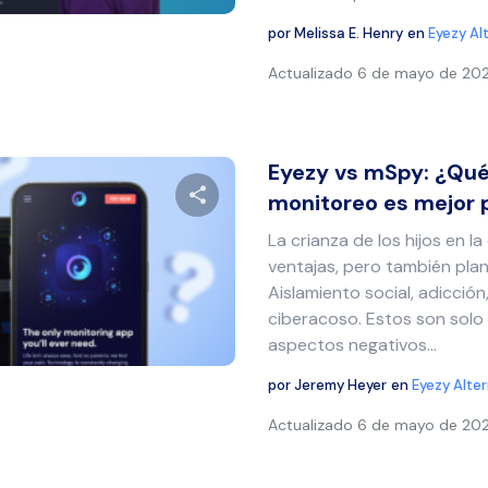
por
Melissa E. Henry
en
Eyezy Al
Actualizado
6 de mayo de 20
Eyezy vs mSpy: ¿Qué
monitoreo es mejor p
La crianza de los hijos en la
Comparte este artículo
ventajas, pero también plan
Aislamiento social, adicció
ciberacoso. Estos son solo
aspectos negativos...
Twitter
Facebook
Copiar enlace
por
Jeremy Heyer
en
Eyezy Alte
Actualizado
6 de mayo de 20