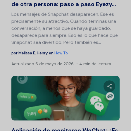
de otra persona: paso a paso Eyezy...
Los mensajes de Snapchat desaparecen. Ese es
precisamente su atractivo. Cuando terminas una
conversación, a menos que se haya guardado,
desaparece para siempre. Eso es lo que hace que
Snapchat sea divertido. Pero también es…
por
Melissa E. Henry
en
How To
Actualizado
6 de mayo de 2026
4 min de lectura
Comparte 
Twitter
F
Aplicación de monitoreo WeChat: ¿Es