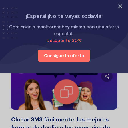
PRUEBA AHORA
¡Espera! ¡No te vayas todavía!
Inicio
Cómo
Comience a monitorear hoy mismo con una oferta
especial.
Descuento 30%
Cómo
Consigue la oferta
Comparte 
Twitter
F
Clonar SMS fácilmente: las mejores
formas de duplicar los mensajes de