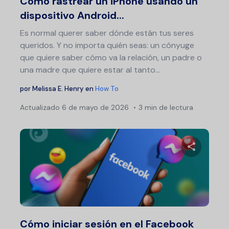
Cómo rastrear un iPhone usando un
dispositivo Android...
Es normal querer saber dónde están tus seres
queridos. Y no importa quién seas: un cónyuge
que quiere saber cómo va la relación, un padre o
una madre que quiere estar al tanto…
por
Melissa E. Henry
en
How To
Actualizado
6 de mayo de 2026
3 min de lectura
Comparte 
Twitter
F
Cómo iniciar sesión en el Facebook