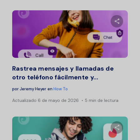
Comparte 
Twitter
F
Rastrea mensajes y llamadas de
otro teléfono fácilmente y…
por
Jeremy Heyer
en
How To
Actualizado
6 de mayo de 2026
5 min de lectura