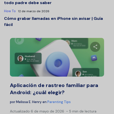
todo padre debe saber
How To
12 de marzo de 2026
Cómo grabar llamadas en iPhone sin avisar | Guía
fácil
Comparte 
Twitter
F
Aplicación de rastreo familiar para
Android: ¿cuál elegir?
por
Melissa E. Henry
en
Parenting Tips
Actualizado
6 de mayo de 2026
5 min de lectura