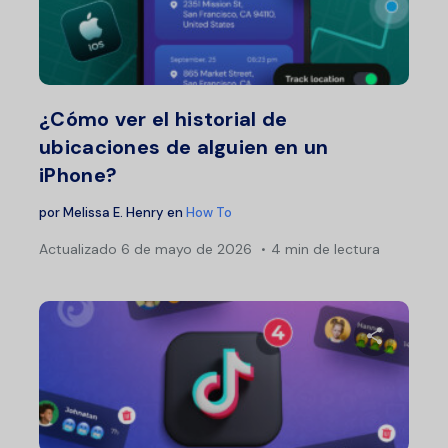
Comparte 
Twitter
F
¿Cómo ver el historial de
ubicaciones de alguien en un
iPhone?
por
Melissa E. Henry
en
How To
Actualizado
6 de mayo de 2026
4 min de lectura
Comparte 