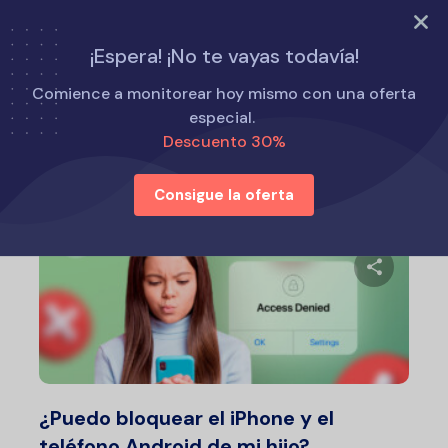
PRUEBA AHORA
¡Espera! ¡No te vayas todavía!
Inicio
Consejos para padres
Comience a monitorear hoy mismo con una oferta
especial.
Descuento 30%
Consejos para padres
Consigue la oferta
Comparte 
Twitter
F
¿Puedo bloquear el iPhone y el
teléfono Android de mi hijo?