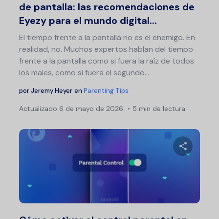
de pantalla: las recomendaciones de
Eyezy para el mundo digital...
El tiempo frente a la pantalla no es el enemigo. En
realidad, no. Muchos expertos hablan del tiempo
frente a la pantalla como si fuera la raíz de todos
los males, como si fuera el segundo…
por
Jeremy Heyer
en
Parenting Tips
Actualizado
6 de mayo de 2026
5 min de lectura
Na
de
ent
Comparte 
Twitter
F