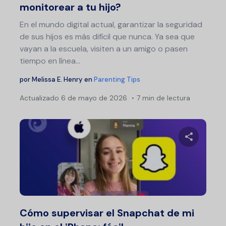
monitorear a tu hijo?
En el mundo digital actual, garantizar la seguridad
de sus hijos es más difícil que nunca. Ya sea que
vayan a la escuela, visiten a un amigo o pasen
tiempo en línea...
por
Melissa E. Henry
en
Parenting Tips
Actualizado
6 de mayo de 2026
7 min de lectura
Comparte 
Twitter
F
Cómo supervisar el Snapchat de mi