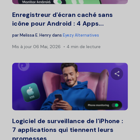
Twitter
F
Enregistreur d'écran caché sans
icône pour Android : 4 Apps...
par
Melissa E. Henry
dans
Eyezy Alternatives
Mis à jour
06 Mai, 2026
4 min de lecture
Partage
Twitter
F
Logiciel de surveillance de l'iPhone :
7 applications qui tiennent leurs
promesses