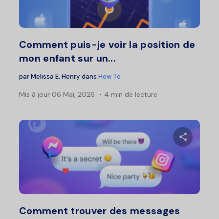
Twitter
F
Comment puis-je voir la position de
mon enfant sur un...
par
Melissa E. Henry
dans
How To
Mis à jour
06 Mai, 2026
4 min de lecture
Partage
Twitter
F
Comment trouver des messages