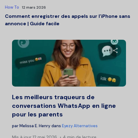
How To
12 mars 2026
Comment enregistrer des appels sur l'iPhone sans
annonce | Guide facile
Partage
Twitter
F
Les meilleurs traqueurs de
conversations WhatsApp en ligne
pour les parents
par
Melissa E. Henry
dans
Eyezy Alternatives
Mis à jour
12 mai 2026
4 min de lecture