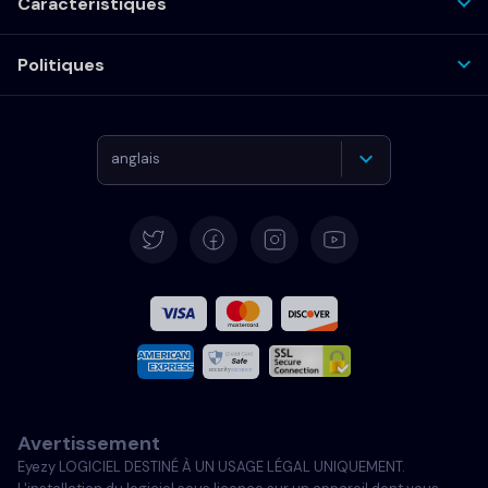
Caractéristiques
Politiques
anglais
Allemand
Español
Français
Italiano
Avertissement
Portugais
Eyezy LOGICIEL DESTINÉ À UN USAGE LÉGAL UNIQUEMENT.