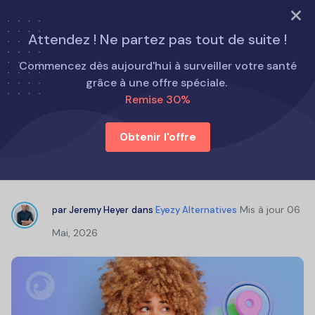
ESSAYEZ MAINTENANT
Attendez ! Ne partez pas tout de suite !
Accueil
Alternatives au Eyezy
Commencez dès aujourd'hui à surveiller votre santé
Avis sur Detectico : Detectico est-il fiable pour le suivi
grâce à une offre spéciale.
des téléphones ?
Remise 30%
Obtenir l'offre
Avis sur Detectico : Detectico est-il
fiable pour le suivi des téléphones ?
Mis à jour
06
par
Jeremy Heyer
dans
Eyezy Alternatives
Mai, 2026