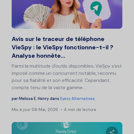
Partage
Twitter
F
Avis sur le traceur de téléphone
VieSpy : le VieSpy fonctionne-t-il ?
Analyse honnête...
Parmi la multitude d'outils disponibles, VieSpy s'est
imposé comme un concurrent notable, reconnu
pour sa fiabilité et son efficacité. Cependant,
compte tenu de la vaste gamme...
par
Melissa E. Henry
dans
Eyezy Alternatives
Mis à jour
06 Mai, 2026
4 min de lecture