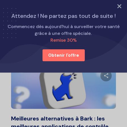
ESSAYEZ MAINTENANT
Attendez ! Ne partez pas tout de suite !
Accueil
Alternatives au Eyezy
Commencez dès aujourd'hui à surveiller votre santé
grâce à une offre spéciale.
Remise 30%
Alternatives au Eyezy
Obtenir l'offre
Partage
Twitter
F
Meilleures alternatives à Bark : les
meilleures applications de contrôle