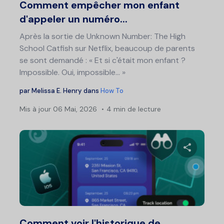
Comment empêcher mon enfant
d'appeler un numéro...
Après la sortie de Unknown Number: The High
School Catfish sur Netflix, beaucoup de parents
se sont demandé : « Et si c'était mon enfant ?
Impossible. Oui, impossible... »
par
Melissa E. Henry
dans
How To
Mis à jour
06 Mai, 2026
4 min de lecture
Partage
Twitter
F
Comment voir l'historique de