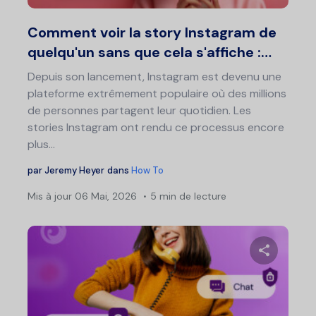
Twitter
F
Comment voir la story Instagram de
quelqu'un sans que cela s'affiche :…
Depuis son lancement, Instagram est devenu une
plateforme extrêmement populaire où des millions
de personnes partagent leur quotidien. Les
stories Instagram ont rendu ce processus encore
plus...
par
Jeremy Heyer
dans
How To
Mis à jour
06 Mai, 2026
5 min de lecture
Nav
de
art
Partage