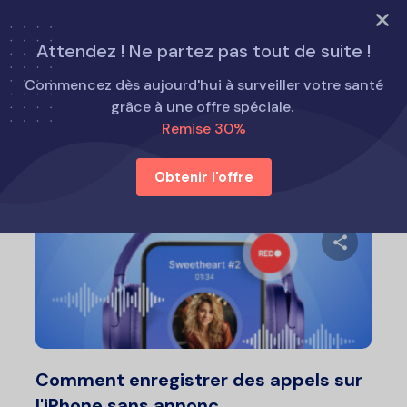
ESSAYEZ MAINTENANT
Attendez ! Ne partez pas tout de suite !
Accueil
Comment faire
Commencez dès aujourd'hui à surveiller votre santé
grâce à une offre spéciale.
Remise 30%
Comment faire
Obtenir l'offre
Partage
Twitter
F
Comment enregistrer des appels sur
l'iPhone sans annonc...