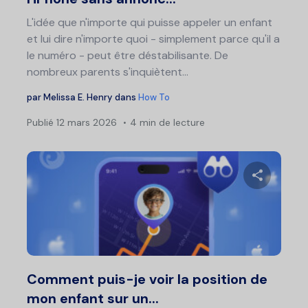
L'idée que n'importe qui puisse appeler un enfant
et lui dire n'importe quoi - simplement parce qu'il a
le numéro - peut être déstabilisante. De
nombreux parents s'inquiètent...
par
Melissa E. Henry
dans
How To
Publié
12 mars 2026
4 min de lecture
Partage
Twitter
F
Comment puis-je voir la position de
mon enfant sur un...