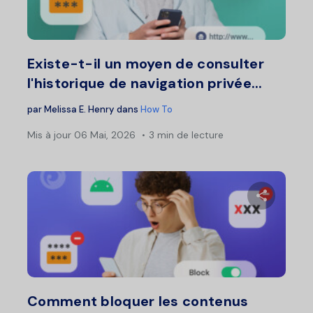
Twitter
F
Existe-t-il un moyen de consulter
l'historique de navigation privée...
par
Melissa E. Henry
dans
How To
Mis à jour
06 Mai, 2026
3 min de lecture
Partage
Twitter
F
Comment bloquer les contenus