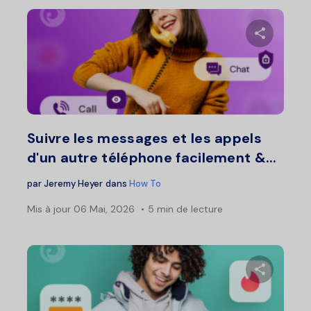
Partage
Twitter
F
Suivre les messages et les appels
d'un autre téléphone facilement &...
par
Jeremy Heyer
dans
How To
Mis à jour
06 Mai, 2026
5 min de lecture
Partage