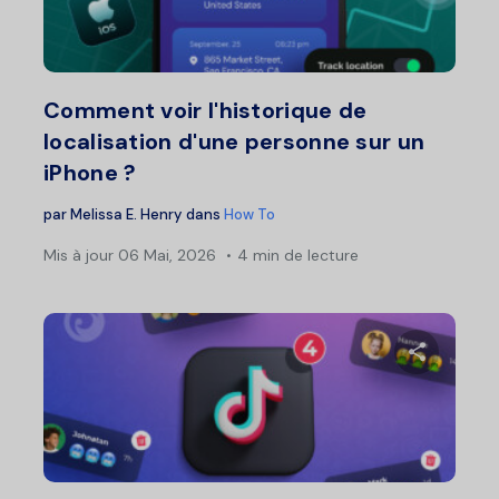
Twitter
F
Comment voir l'historique de
localisation d'une personne sur un
iPhone ?
par
Melissa E. Henry
dans
How To
Mis à jour
06 Mai, 2026
4 min de lecture
Partage
Twitter
F