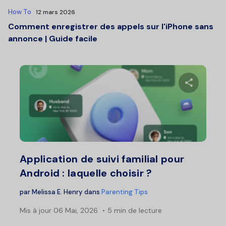
How To
12 mars 2026
Comment enregistrer des appels sur l'iPhone sans
annonce | Guide facile
Partage
Twitter
F
Application de suivi familial pour
Android : laquelle choisir ?
par
Melissa E. Henry
dans
Parenting Tips
Mis à jour
06 Mai, 2026
5 min de lecture