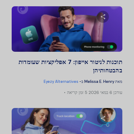
שתף מאמר זה
טוויטר
פייסבוק
העתק קישור
תוכנות לניטור אייפון: 7 אפליקציות שעומדות
בהבטחותיהן
מאת
Melissa E. Henry
ב-
Eyezy Alternatives
עודכן
6 במאי 2026
5 זמן קריאה
שתף מאמר זה