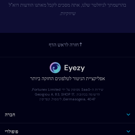
בהרשמתך לניוזלטר שלנו, אתה מסכים לקבל מאתנו הודעות דוא"ל
שיווקיות.
חזרה לראש הדף
אפליקציית הניטור לטלפונים החזקה ביותר
שירות ה-SaaS מסופק על ידי Fortunex Limited,
הרשומה בכתובת: Georgiou A, 83, SHOP 17,
Germasogeia, 4047, לימסול, קפריסין
חברה
פופולרי