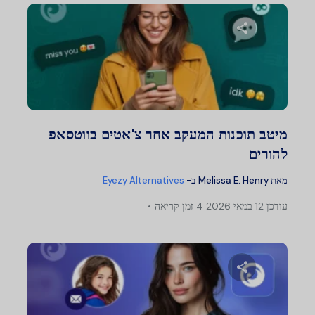
שתף מאמר זה
טוויטר
פייסבוק
העתק קישור
מיטב תוכנות המעקב אחר צ'אטים בווטסאפ
להורים
מאת
Melissa E. Henry
ב-
Eyezy Alternatives
עודכן
12 במאי 2026
4 זמן קריאה
שתף מאמר זה