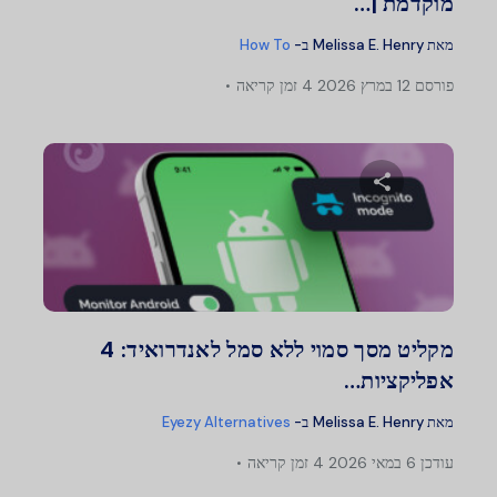
מוקדמת |…
מאת
Melissa E. Henry
ב-
How To
פורסם
12 במרץ 2026
4 זמן קריאה
שתף מאמר זה
טוויטר
פייסבוק
העתק קישור
מקליט מסך סמוי ללא סמל לאנדרואיד: 4
אפליקציות…
מאת
Melissa E. Henry
ב-
Eyezy Alternatives
עודכן
6 במאי 2026
4 זמן קריאה