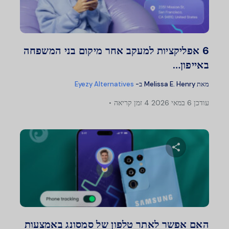
טוויטר
פייסבוק
העתק קישור
6 אפליקציות למעקב אחר מיקום בני המשפחה
באייפון…
מאת
Melissa E. Henry
ב-
Eyezy Alternatives
עודכן
6 במאי 2026
4 זמן קריאה
שתף מאמר זה
טוויטר
פייסבוק
העתק קישור
האם אפשר לאתר טלפון של סמסונג באמצעות