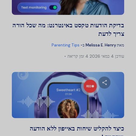
טוויטר
פייסבוק
העתק קישור
בדיקת הודעות טקסט באינטרנט: מה שכל הורה
צריך לדעת
מאת
Melissa E. Henry
ב-
Parenting Tips
עודכן
4 במאי 2026
4 זמן קריאה
שתף מאמר זה
טוויטר
פייסבוק
העתק קישור
כיצד להקליט שיחות באייפון ללא הודעה