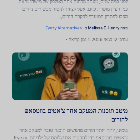
לפני כמה שנים, מעקב מרחוק אחר הטלפון של מישהו נראה
כמו רעיון מופרך. כיום, אפליקציות לניטור מכשירים ניידים
הפכו לפתרון המועדף לבקרת הורים,…
מאת
Melissa E. Henry
ב-
Eyezy Alternatives
עודכן
12 במאי 2026
4 זמן קריאה
שתף מאמר זה
טוויטר
פייסבוק
העתק קישור
מיטב תוכנות המעקב אחר צ'אטים בווטסאפ
להורים
בימינו, יותר ויותר הורים מחפשים תוכנה טובה למעקב אחר
צ'אטים בווטסאפ כדי להבטיח את שלומם של ילדיהם. Eyezy