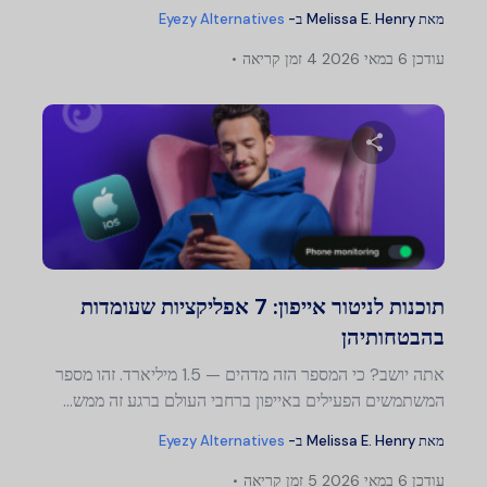
מאת
Melissa E. Henry
ב-
Eyezy Alternatives
עודכן
6 במאי 2026
4 זמן קריאה
שתף מאמר זה
טוויטר
פייסבוק
העתק קישור
תוכנות לניטור אייפון: 7 אפליקציות שעומדות
בהבטחותיהן
אתה יושב? כי המספר הזה מדהים — 1.5 מיליארד. זהו מספר
המשתמשים הפעילים באייפון ברחבי העולם ברגע זה ממש...
מאת
Melissa E. Henry
ב-
Eyezy Alternatives
עודכן
6 במאי 2026
5 זמן קריאה