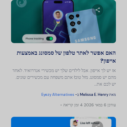
שתף מאמר זה
טוויטר
פייסבוק
העתק קישור
האם אפשר לאתר טלפון של סמסונג באמצעות
אייפון?
אז יש לך אייפון. אבל לילדים שלך יש מכשירי אנדרואיד. לאחד
מהם יש סמסונג. מזל טוב! אתם משפחה עם מכשירים שונים.
יש לכם את...
מאת
Melissa E. Henry
ב-
Eyezy Alternatives
עודכן
6 במאי 2026
4 זמן קריאה