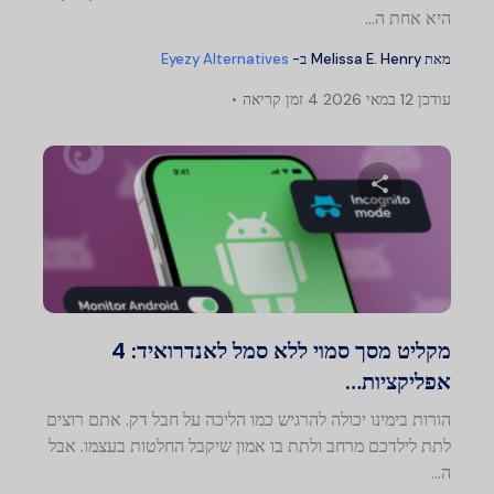
היא אחת ה...
מאת
Melissa E. Henry
ב-
Eyezy Alternatives
עודכן
12 במאי 2026
4 זמן קריאה
שתף מאמר זה
טוויטר
פייסבוק
העתק קישור
מקליט מסך סמוי ללא סמל לאנדרואיד: 4
אפליקציות…
הורות בימינו יכולה להרגיש כמו הליכה על חבל דק. אתם רוצים
לתת לילדכם מרחב ולתת בו אמון שיקבל החלטות בעצמו. אבל
ה…