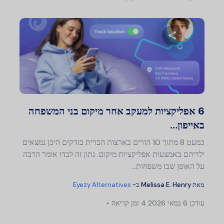
שתף מאמר זה
טוויטר
פייסבוק
העתק קישור
6 אפליקציות למעקב אחר מיקום בני המשפחה
באייפון…
כמעט 8 מתוך 10 הורים בארצות הברית בודקים היכן נמצאים
ילדיהם באמצעות אפליקציות מיקום. נתון זה לבדו אומר הרבה
על האופן שבו משפחות…
מאת
Melissa E. Henry
ב-
Eyezy Alternatives
עודכן
6 במאי 2026
4 זמן קריאה