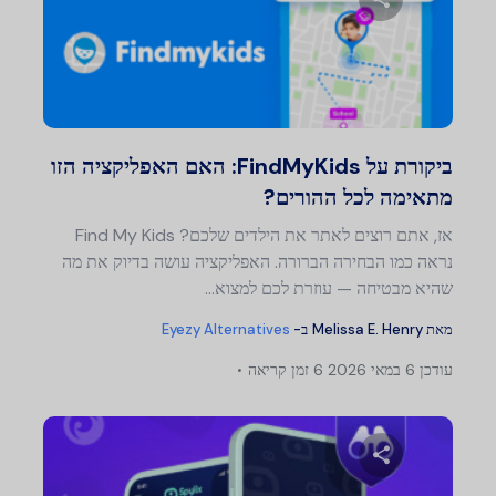
שתף מאמר זה
טוויטר
פייסבוק
העתק קישור
ביקורת על FindMyKids: האם האפליקציה הזו
מתאימה לכל ההורים?
אז, אתם רוצים לאתר את הילדים שלכם? Find My Kids
נראה כמו הבחירה הברורה. האפליקציה עושה בדיוק את מה
שהיא מבטיחה — עוזרת לכם למצוא...
מאת
Melissa E. Henry
ב-
Eyezy Alternatives
עודכן
6 במאי 2026
6 זמן קריאה