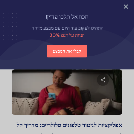
נסה עכשיו
חכו! אל תלכו עדיין!
דף הבית
חלופות ל-Eyezy
התחילו לעקוב עוד היום עם מבצע מיוחד
הנחה על דגם 30%
חלופות ל-Eyezy
קבלו את המבצע
שתף מאמר זה
טוויטר
פייסבוק
העתק קישור
אפליקציות לניטור טלפונים סלולריים: מדריך קל