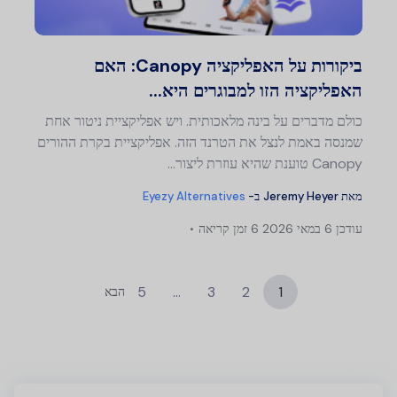
טוויטר
פייסבוק
העתק קישור
ביקורות על האפליקציה Canopy: האם
האפליקציה הזו למבוגרים היא...
כולם מדברים על בינה מלאכותית. ויש אפליקציית ניטור אחת
שמנסה באמת לנצל את הטרנד הזה. אפליקציית בקרת ההורים
Canopy טוענת שהיא עוזרת ליצור...
מאת
Jeremy Heyer
ב-
Eyezy Alternatives
עודכן
6 במאי 2026
6 זמן קריאה
5
…
3
2
1
הבא