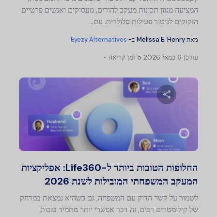
המציעה מגוון תכונות מעקב להורים, מעסיקים ואנשים פרטיים
הזקוקים לניטור פעילות סלולרית. עם…
מאת
Melissa E. Henry
ב-
Eyezy Alternatives
עודכן
6 במאי 2026
5 זמן קריאה
שתף מאמר זה
טוויטר
פייסבוק
העתק קישור
החלופות הטובות ביותר ל-Life360: אפליקציות
המעקב המשפחתי המובילות לשנת 2026
לשמור על קשר הדוק עם המשפחה, גם כשהיא נמצאת במרחק
של קילומטרים רבים, זה דבר אפשרי יותר מתמיד בזכות