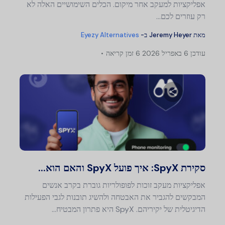
אפליקציות למעקב אחר מיקום. הכלים השימושיים האלה לא
רק עוזרים לכם…
מאת
Jeremy Heyer
ב-
Eyezy Alternatives
עודכן
6 באפריל 2026
6 זמן קריאה
שתף מאמר זה
טוויטר
פייסבוק
העתק קישור
סקירת SpyX: איך פועל SpyX והאם הוא...
אפליקציות מעקב זוכות לפופולריות גוברת בקרב אנשים
המבקשים להגביר את האבטחה ולהשיג תובנות לגבי הפעילות
הדיגיטלית של יקיריהם. SpyX היא פתרון המבטיח...