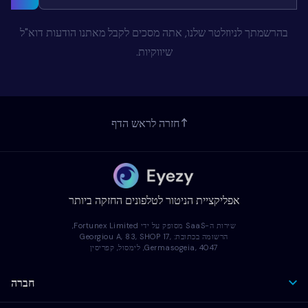
בהרשמתך לניוזלטר שלנו, אתה מסכים לקבל מאתנו הודעות דוא"ל
שיווקיות.
חזרה לראש הדף
אפליקציית הניטור לטלפונים החזקה ביותר
שירות ה-SaaS מסופק על ידי Fortunex Limited,
הרשומה בכתובת: Georgiou A, 83, SHOP 17,
Germasogeia, 4047, לימסול, קפריסין
חברה