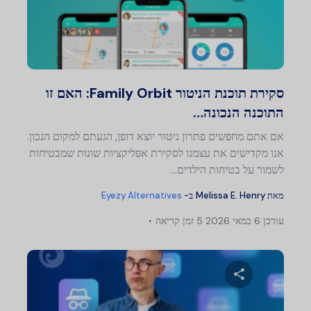
שתף מאמר זה
טוויטר
פייסבוק
העתק קישור
סקירת תוכנת הניטור Family Orbit: האם זו
התוכנה הנכונה…
אם אתם מחפשים פתרון ניטור יוצא דופן, הגעתם למקום הנכון.
אנו מקדישים את עצמנו לסקירת אפליקציות שונות שמבטיחות
לשמור על בטיחות הילדים…
מאת
Melissa E. Henry
ב-
Eyezy Alternatives
עודכן
6 במאי 2026
5 זמן קריאה
ניווט
שתף מאמר זה