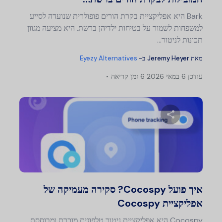
Bark היא אפליקציית בקרת הורים פופולרית שנועדה לסייע
למשפחות לשמור על בטיחות ילדיהן ברשת. היא מציעה מגוון
תכונות לניטור...
מאת
Jeremy Heyer
ב-
Eyezy Alternatives
עודכן
6 במאי 2026
6 זמן קריאה
שתף מאמר זה
טוויטר
פייסבוק
העתק קישור
איך פועל Cocospy? סקירה מעמיקה של
אפליקציית Cocospy
Cocospy היא אפליקציית ניטור טלפונים מוכרת ומבוססת,