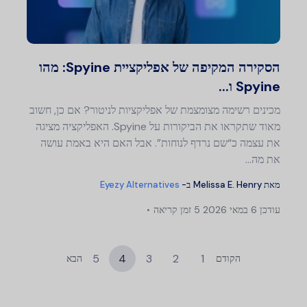
טוויטר
פייסבוק
העתק קישור
הסקירה המקיפה של אפליקציית Spyine: מהו
Spyine ו...
מכינים רשימה מצומצמת של אפליקציות לניטור? אם כן, חשוב
מאוד שתקראו את הביקורות על Spyine. האפליקציה מציגה
את עצמה כ“שם נרדף לנוחות”. אבל האם היא באמת עושה
את מה...
מאת
Melissa E. Henry
ב-
Eyezy Alternatives
עודכן
6 במאי 2026
5 זמן קריאה
5
4
3
2
1
הקודם
הבא