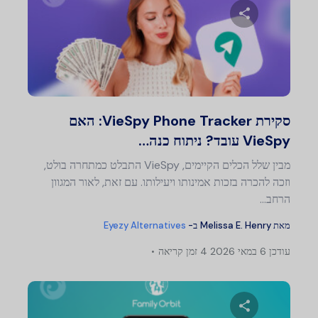
שתף מאמר זה
טוויטר
פייסבוק
העתק קישור
סקירת VieSpy Phone Tracker: האם
VieSpy עובד? ניתוח כנה…
מבין שלל הכלים הקיימים, VieSpy התבלט כמתחרה בולט,
וזכה להכרה בזכות אמינותו ויעילותו. עם זאת, לאור המגוון
הרחב…
מאת
Melissa E. Henry
ב-
Eyezy Alternatives
עודכן
6 במאי 2026
4 זמן קריאה